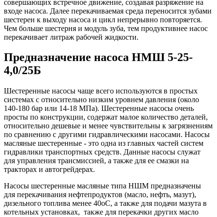
совершающих встречное движение, создавая разряжение на
входе насоса. Далее перекачиваемая среда переносится зубами
шестерен к выходу насоса и цикл непрерывно повторяется.
Чем больше шестерня и модуль зуба, тем продуктивнее насос
перекачивает литраж рабочей жидкости.
Предназначение насоса НМШ 5-25-
4,0/25Б
Шестеренные насосы чаще всего используются в простых
системах с относительно низким уровнем давления (около
140-180 бар или 14-18 МПа). Шестеренные насосы очень
просты по конструкции, содержат малое количество деталей,
относительно дешевые и менее чувствительны к загрязнениям
по сравнению с другими гидравлическими насосами. Насосы
масляные шестеренные - это одна из главных частей систем
гидравлики транспортных средств. Данные насосы служат
для управления трансмиссией, а также для ее смазки на
тракторах и автогрейдерах.
Насосы шестеренные масляные типа НШМ предназначены
для перекачивания нефтепродуктов (масло, нефть, мазут),
дизельного топлива менее 40oС, а также для подачи мазута в
котельных установках, также для перекачки других масло