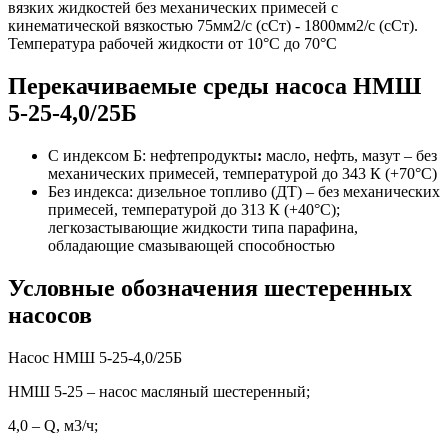
вязких жидкостей без механических примесей с
кинематической вязкостью 75мм2/с (сСт) - 1800мм2/с (сСт).
Температура рабочей жидкости от 10°С до 70°С
Перекачиваемые среды насоса НМШ
5-25-4,0/25Б
С индексом Б: нефтепродукты
:
масло, нефть, мазут – без
механических примесей, температурой до 343 К (+70°С)
Без индекса: дизельное топливо (ДТ) – без механических
примесей, температурой до 313 К (+40°С);
легкозастывающие жидкости типа парафина,
обладающие смазывающей способностью
Условные обозначения шестеренных
насосов
Насос НМШ 5-25-4,0/25Б
НМШ 5-25 – насос масляный шестеренный;
4,0 – Q, м3/ч;