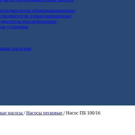
ктродвигатели общепромышленные
ктродвигатели взрывозащищенные
двигатели высоковольтные
ные установки
выми насосами
ые насосы
/
Насосы песковые
/
Насос ПБ 100/16