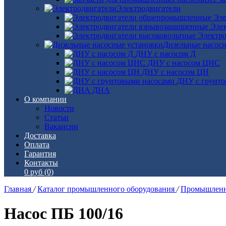
Электродвигатели
Эле
Эле
Электро
Дизельные насос
ДНУ с насосом Д
ДНУ с насосом ЦНС
ДНУ с насосом ЦН
ДНУ с грунто
ДНА
О компании
Новости
Статьи
Вакансии
Доставка
Оплата
Гарантия
Контакты
0 руб
(0)
Главная
/
Каталог промышленного оборудования
/
Промышленн
Насос ПБ 100/16