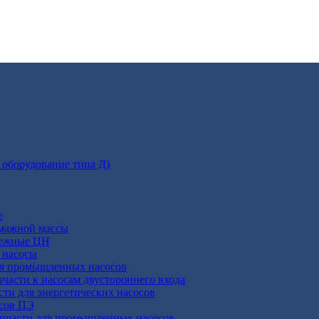
 оборудование типа Д)
е
умажной массы
бежные ЦН
 насосы
ля промышленных насосов
пчасти к насосам двустороннего входа
сти для энергетических насосов
осов ПЭ
апчасти для промышленных насосов