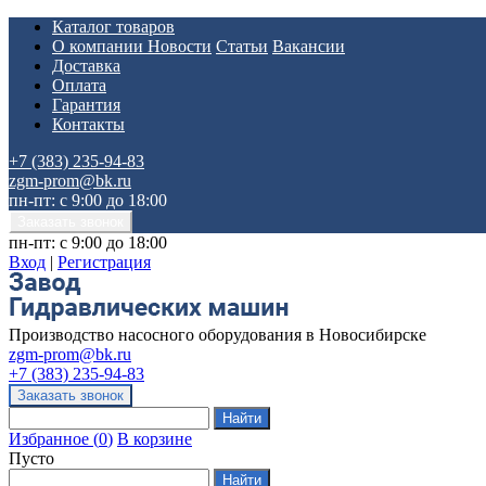
Каталог товаров
О компании
Новости
Статьи
Вакансии
Доставка
Оплата
Гарантия
Контакты
+7 (383) 235-94-83
zgm-prom@bk.ru
пн-пт: с 9:00 до 18:00
пн-пт: с 9:00 до 18:00
Вход
|
Регистрация
Производство насосного оборудования в Новосибирске
zgm-prom@bk.ru
+7 (383) 235-94-83
Избранное
(
0
)
В корзине
Пусто