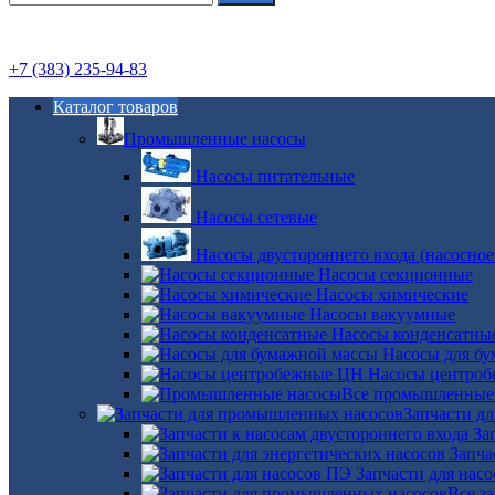
+7 (383) 235-94-83
Каталог товаров
Промышленные насосы
Насосы питательные
Насосы сетевые
Насосы двустороннего входа (насосное
Насосы секционные
Насосы химические
Насосы вакуумные
Насосы конденсатны
Насосы для б
Насосы центро
Все промышленные
Запчасти д
За
Запча
Запчасти для нас
Все з