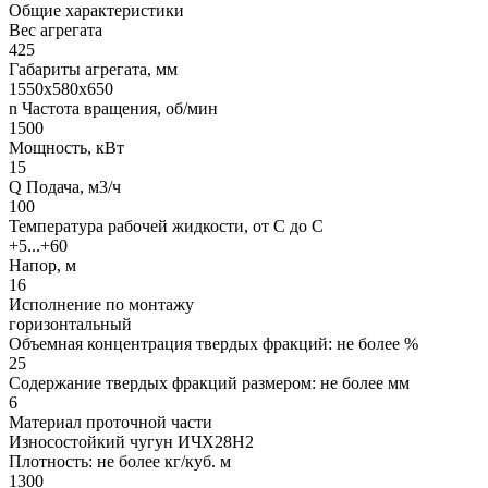
Общие характеристики
Вес агрегата
425
Габариты агрегата, мм
1550х580х650
n Частота вращения, об/мин
1500
Мощность, кВт
15
Q Подача, м3/ч
100
Температура рабочей жидкости, от С до С
+5...+60
Напор, м
16
Исполнение по монтажу
горизонтальный
Объемная концентрация твердых фракций: не более %
25
Содержание твердых фракций размером: не более мм
6
Материал проточной части
Износостойкий чугун ИЧХ28Н2
Плотность: не более кг/куб. м
1300