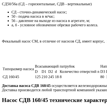
CД50/56а (СД – горизонтальные, СДВ - вертикальные)
СД - сточно-динамический насос;
50 - подача насоса в м/час;
56 - давление на выходе из насоса в агрегате, м;
а, б - условное обозначение обрезки рабочего колеса.
Фекальный насос СМ, в отличие от насосов СД, имеет корпус, 
Всасывающий патрубок
Нап
Типоразмер насоса
D
D1
D2
d
Количество отверстий n
D3
СД 160/45
125
210
245
18
8
80
Доставка насоса СДВ 160/45
осуществляется железнодорожным
Доставка производится любой транспортной компанией указан
Насос СДВ 160/45 технические характе