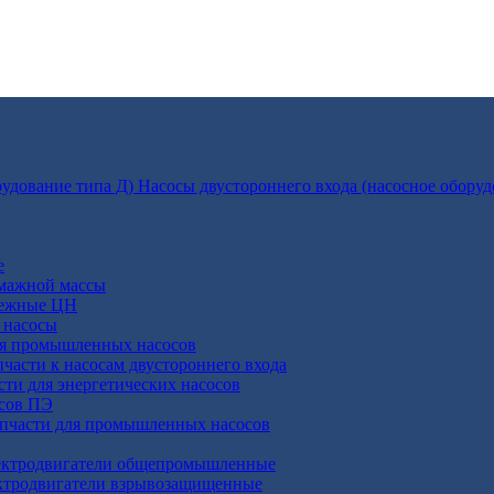
Насосы двустороннего входа (насосное оборуд
е
умажной массы
бежные ЦН
 насосы
ля промышленных насосов
пчасти к насосам двустороннего входа
сти для энергетических насосов
осов ПЭ
апчасти для промышленных насосов
ктродвигатели общепромышленные
ктродвигатели взрывозащищенные