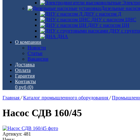
Электро
Дизельные насос
ДНУ с насосом Д
ДНУ с насосом ЦНС
ДНУ с насосом ЦН
ДНУ с грунто
ДНА
О компании
Новости
Статьи
Вакансии
Доставка
Оплата
Гарантия
Контакты
0 руб
(0)
Главная
/
Каталог промышленного оборудования
/
Промышленн
Насос СДВ 160/45
Артикул: 481
Цена: