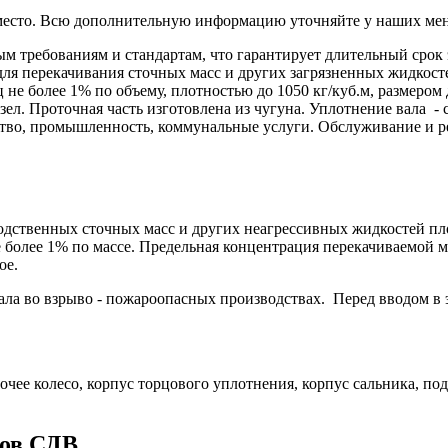
и место. Всю дополнительную информацию уточняйте у наших ме
ым требованиям и стандартам, что гарантирует длительный срок
 перекачивания сточных масс и других загрязненных жидкостей,
 не более 1% по объему, плотностью до 1050 кг/куб.м, размером 
зел. Проточная часть изготовлена из чугуна. Уплотнение вала 
яйство, промышленность, коммунальные услуги. Обслуживание и 
ственных сточных масс и других неагрессивных жидкостей плотн
 более 1% по массе. Предельная концентрация перекачиваемой м
ое.
ала во взрыво - пожароопасных производствах. Перед вводом в
бочее колесо, корпус торцового уплотнения, корпус сальника, п
сов СДВ