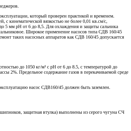
неджеров.
 эксплуатации, который проверен практикой и временем.
 с кинематической вязкостью не более 0,01 кв.см/с,
до 5 мм рН от 6 до 8,5. Для охлаждения и защиты сальника
- сальниковое. Широкое применение насосов типа СДВ 160/45
ремонт таких насосных аппаратов как СДВ 160/45 допускается
остью до 1050 кг/м³ с pH от 6 до 8.5, с температурой до
ассы 2%. Предельное содержание газов в перекачиваемой среде
 эксплуатацию насос СДВ160/45 должен быть заземлен.
одшипников, защитная втулка) выполнены из серого чугуна СЧ