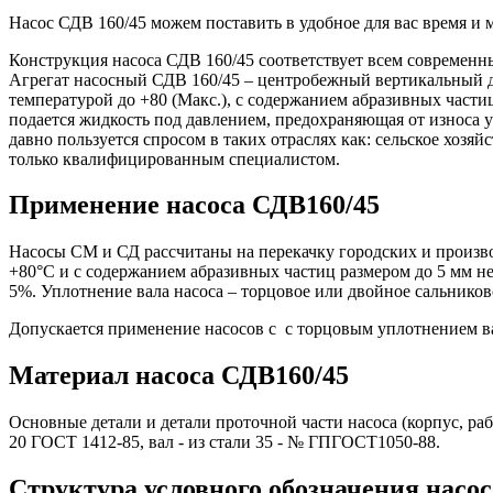
Насос СДВ 160/45 можем поставить в удобное для вас время 
Конструкция насоса СДВ 160/45 соответствует всем современн
Агрегат насосный СДВ 160/45 – центробежный вертикальный для
температурой до +80 (Макс.), с содержанием абразивных частиц
подается жидкость под давлением, предохраняющая от износа у
давно пользуется спросом в таких отраслях как: сельское хоз
только квалифицированным специалистом.
Применение насоса СДВ160/45
Насосы СМ и СД рассчитаны на перекачку городских и производ
+80°С и с содержанием абразивных частиц размером до 5 мм не
5%. Уплотнение вала насоса – торцовое или двойное сальников
Допускается применение насосов с с торцовым уплотнением в
Материал насоса СДВ160/45
Основные детали и детали проточной части насоса (корпус, ра
20 ГОСТ 1412-85, вал - из стали 35 - № ГПГОСТ1050-88.
Структура условного обозначения насо