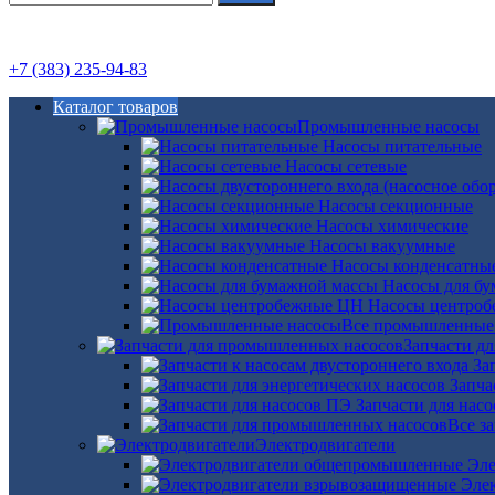
+7 (383) 235-94-83
Каталог товаров
Промышленные насосы
Насосы питательные
Насосы сетевые
Насосы секционные
Насосы химические
Насосы вакуумные
Насосы конденсатны
Насосы для б
Насосы центро
Все промышленные
Запчасти д
За
Запча
Запчасти для нас
Все з
Электродвигатели
Эле
Эле