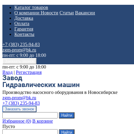
Каталог товаров
О компании
Новости
Статьи
Вакансии
Доставка
Оплата
Гарантия
Контакты
+7 (383) 235-94-83
zgm-prom@bk.ru
пн-пт: с 9:00 до 18:00
пн-пт: с 9:00 до 18:00
Вход
|
Регистрация
Производство насосного оборудования в Новосибирске
zgm-prom@bk.ru
+7 (383) 235-94-83
Избранное
(
0
)
В корзине
Пусто