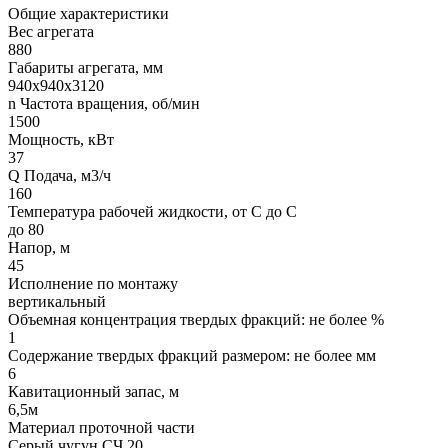
Общие характеристики
Вес агрегата
880
Габариты агрегата, мм
940х940х3120
n Частота вращения, об/мин
1500
Мощность, кВт
37
Q Подача, м3/ч
160
Температура рабочей жидкости, от С до С
до 80
Напор, м
45
Исполнение по монтажу
вертикальный
Объемная концентрация твердых фракций: не более %
1
Содержание твердых фракций размером: не более мм
6
Кавитационный запас, м
6,5м
Материал проточной части
Серый чугун СЧ 20