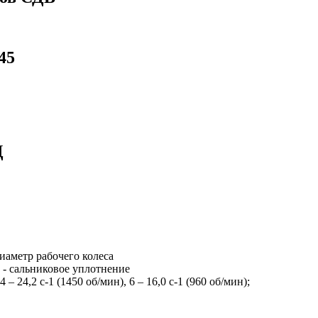
45
Д
диаметр рабочего колеса
а - сальниковое уплотнение
– 24,2 с-1 (1450 об/мин), 6 – 16,0 с-1 (960 об/мин);