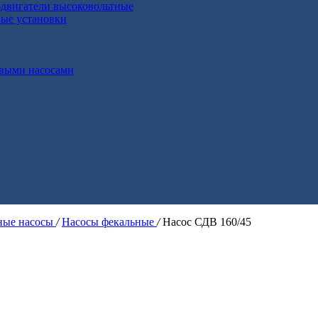
двигатели высоковольтные
ные установки
выми насосами
ые насосы
/
Насосы фекальные
/
Насос СДВ 160/45