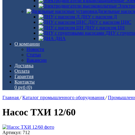
Эле
Электро
Дизельные насос
ДНУ с насосом Д
ДНУ с насосом ЦНС
ДНУ с насосом ЦН
ДНУ с грунто
ДНА
О компании
Новости
Статьи
Вакансии
Доставка
Оплата
Гарантия
Контакты
0 руб
(0)
Главная
/
Каталог промышленного оборудования
/
Промышленн
Насос ТХИ 12/60
Артикул: 712