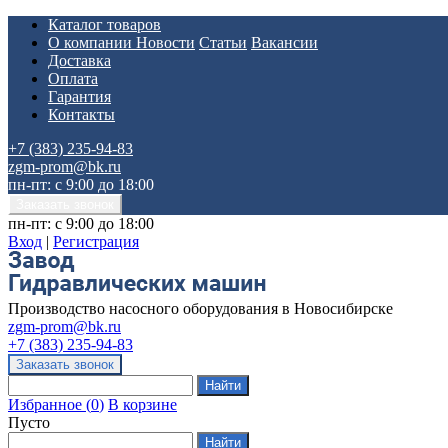
Каталог товаров
О компании
Новости
Статьи
Вакансии
Доставка
Оплата
Гарантия
Контакты
+7 (383) 235-94-83
zgm-prom@bk.ru
пн-пт: с 9:00 до 18:00
пн-пт: с 9:00 до 18:00
Вход
|
Регистрация
Производство насосного оборудования в Новосибирске
zgm-prom@bk.ru
+7 (383) 235-94-83
Избранное
(
0
)
В корзине
Пусто