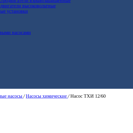
ктродвигатели взрывозащищенные
двигатели высоковольтные
ные установки
выми насосами
ые насосы
/
Насосы химические
/
Насос ТХИ 12/60