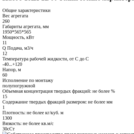
Общие характеристики
Вес агрегата
260
Габариты агрегата, мм
1950*565*565
Мощность, кВт
11
Q Подача, м3/ч
12
Температура рабочей жидкости, от С до С
-40...+120
Напор, м
60
Исполнение по монтажу
полупогружной
Объемная концентрация твердых фракций: не более %
15
Содержание твердых фракций размером: не более мм
1
Плотность: не более кг/куб. м
1300
Вязкость: не более кв.м/с
30сСт