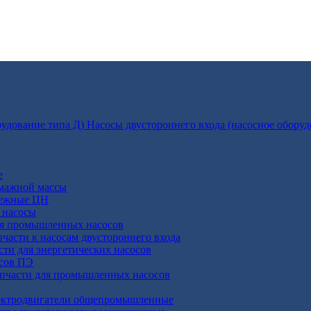
Насосы двустороннего входа (насосное оборуд
е
умажной массы
бежные ЦН
 насосы
ля промышленных насосов
пчасти к насосам двустороннего входа
сти для энергетических насосов
осов ПЭ
апчасти для промышленных насосов
ктродвигатели общепромышленные