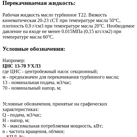
Перекачиваемая жидкость:
Рабочая жидкость масло турбинное Т
22
. Вязкость
кинематическая 20-23 сСТ при температуре масла 50°С,
плотность 0,9 г/см
3
при температуре масла 20°С. Необходимое
давление на входе не менее 0.015МПа (0,15 кгс/см
2
) при
температуре масла 60°С.
Условные обозначения:
Например:
ЦНС 13-70 УХЛ3
где ЦНС - центробежный насос секционный;
м - предназначен для перекачивания турбинного масла;
13 - номинальная подача, м
3
/час;
70 - номинальный напор, м;
Условные обозначения, принятые на графических
характеристиках:
Q - подача, м
3
/час;
H - напор, м;
N - максимальная потребляемая мощность, кВт;
n - частота вращения, об/мин;
- КПД, %;