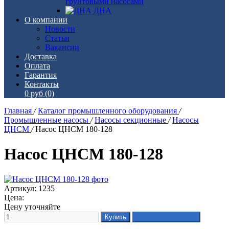
грунтовыми насосами
ДНА
О компании
Новости
Статьи
Вакансии
Доставка
Оплата
Гарантия
Контакты
0 руб
(0)
Главная
/
Каталог промышленного оборудования
/
Промышленные насосы
/
Насосы секционные
/
Насосы
ЦНСМ
/
Насос ЦНСМ 180-128
Насос ЦНСМ 180-128
Артикул: 1235
Цена:
Цену уточняйте