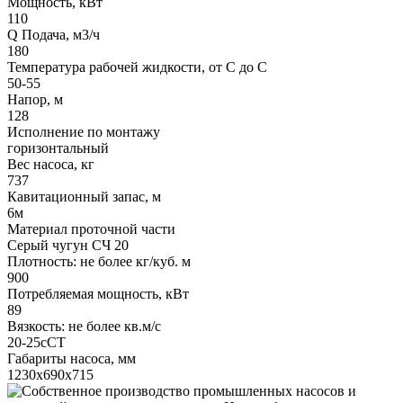
Мощность, кВт
110
Q Подача, м3/ч
180
Температура рабочей жидкости, от С до С
50-55
Напор, м
128
Исполнение по монтажу
горизонтальный
Вес насоса, кг
737
Кавитационный запас, м
6м
Материал проточной части
Серый чугун СЧ 20
Плотность: не более кг/куб. м
900
Потребляемая мощность, кВт
89
Вязкость: не более кв.м/с
20-25сСТ
Габариты насоса, мм
1230х690х715