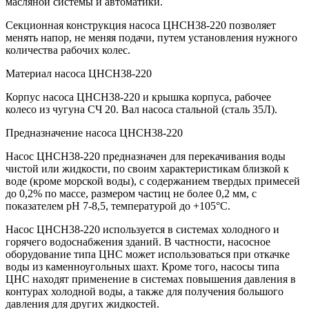
масляной системы и автоматики.
Секционная конструкция насоса ЦНСН38-220 позволяет
менять напор, не меняя подачи, путем установления нужного
количества рабочих колес.
Материал насоса ЦНСН38-220
Корпус насоса ЦНСН38-220 и крышка корпуса, рабочее
колесо из чугуна СЧ 20. Вал насоса стальной (сталь 35Л).
Предназначение насоса ЦНСН38-220
Насос ЦНСН38-220 предназначен для перекачивания воды
чистой или жидкости, по своим характеристикам близкой к
воде (кроме морской воды), с содержанием твердых примесей
до 0,2% по массе, размером частиц не более 0,2 мм, с
показателем рН 7-8,5, температурой до +105°С.
Насос ЦНСН38-220 используется в системах холодного и
горячего водоснабжения зданий. В частности, насосное
оборудование типа ЦНС может использоваться при откачке
воды из каменноугольных шахт. Кроме того, насосы типа
ЦНС находят применение в системах повышения давления в
контурах холодной воды, а также для получения большого
давления для других жидкостей.