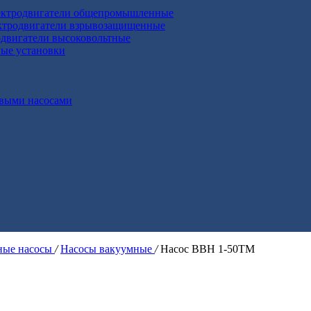
ктродвигатели общепромышленные
ктродвигатели взрывозащищенные
двигатели высоковольтные
ные установки
выми насосами
ые насосы
/
Насосы вакуумные
/
Насос ВВН 1-50ТМ