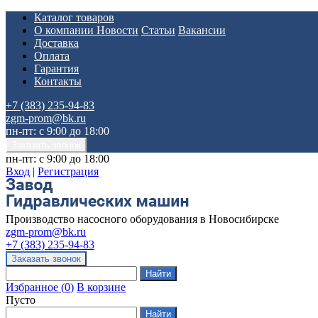
Каталог товаров
О компании
Новости
Статьи
Вакансии
Доставка
Оплата
Гарантия
Контакты
+7 (383) 235-94-83
zgm-prom@bk.ru
пн-пт: с 9:00 до 18:00
пн-пт: с 9:00 до 18:00
Вход
|
Регистрация
Производство насосного оборудования в Новосибирске
zgm-prom@bk.ru
+7 (383) 235-94-83
Избранное
(
0
)
В корзине
Пусто