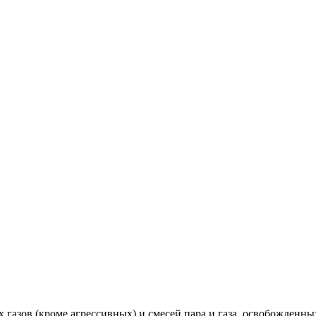
газов (кроме агрессивных) и смесей пара и газа, освобожденны