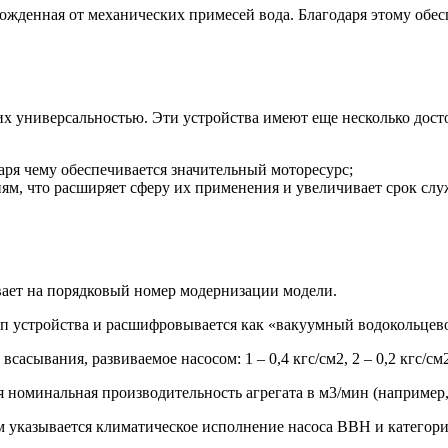
ожденная от механических примесей вода. Благодаря этому обес
их универсальностью. Эти устройства имеют еще несколько дост
аря чему обеспечивается значительный моторесурс;
м, что расширяет сферу их применения и увеличивает срок слу
вает на порядковый номер модернизации модели.
ип устройства и расшифровывается как «вакуумный водокольцево
асывания, развиваемое насосом: 1 – 0,4 кгс/см2, 2 – 0,2 кгс/см2
я номинальная производительность агрегата в м3/мин (например, 
ым указывается климатическое исполнение насоса ВВН и категор