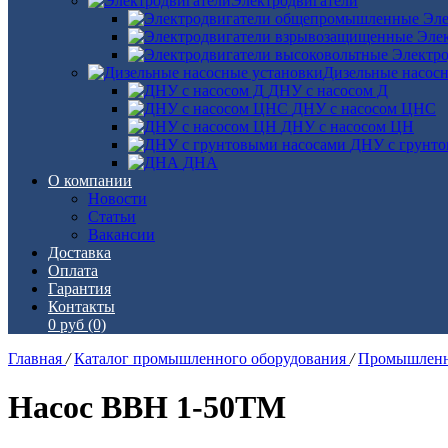
Электродвигатели
Эле
Эле
Электро
Дизельные насос
ДНУ с насосом Д
ДНУ с насосом ЦНС
ДНУ с насосом ЦН
ДНУ с грунто
ДНА
О компании
Новости
Статьи
Вакансии
Доставка
Оплата
Гарантия
Контакты
0 руб
(0)
Главная
/
Каталог промышленного оборудования
/
Промышленн
Насос ВВН 1-50ТМ