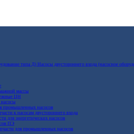
Насосы двустороннего входа (насосное оборуд
е
умажной массы
бежные ЦН
 насосы
ля промышленных насосов
пчасти к насосам двустороннего входа
сти для энергетических насосов
осов ПЭ
апчасти для промышленных насосов