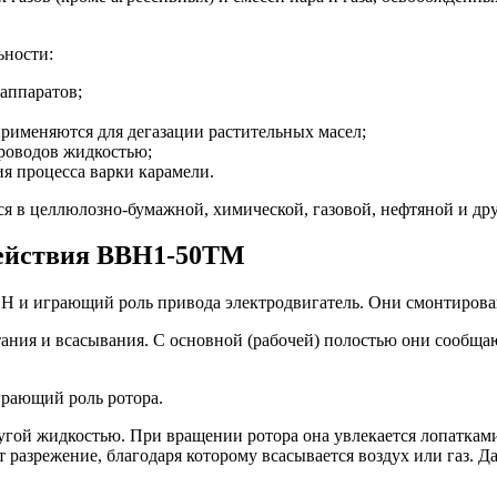
ьности:
аппаратов;
именяются для дегазации растительных масел;
роводов жидкостью;
я процесса варки карамели.
 в целлюлозно-бумажной, химической, газовой, нефтяной и дру
действия ВВН1-50ТМ
ВН и играющий роль привода электродвигатель. Они смонтирова
етания и всасывания. С основной (рабочей) полостью они сообщ
грающий роль ротора.
другой жидкостью. При вращении ротора она увлекается лопатк
т разрежение, благодаря которому всасывается воздух или газ. Д