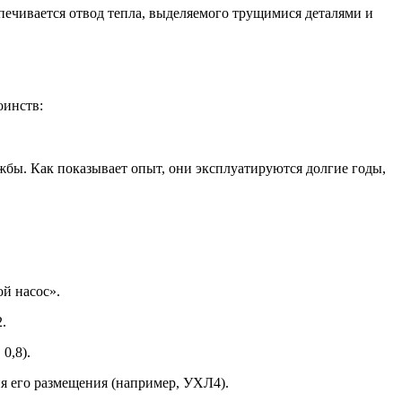
печивается отвод тепла, выделяемого трущимися деталями и
оинств:
жбы. Как показывает опыт, они эксплуатируются долгие годы,
й насос».
.
0,8).
ия его размещения (например, УХЛ4).