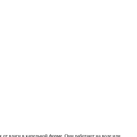
х от влаги в капельной форме. Они работают на воде или