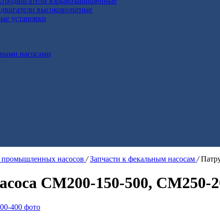
ктродвигатели взрывозащищенные
двигатели высоковольтные
ные установки
выми насосами
я промышленных насосов
/
Запчасти к фекальным насосам
/
Патр
соса СМ200-150-500, СМ250-2