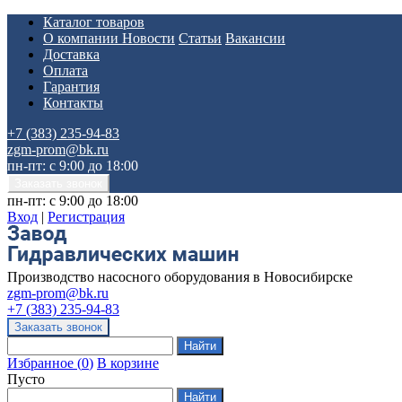
Каталог товаров
О компании
Новости
Статьи
Вакансии
Доставка
Оплата
Гарантия
Контакты
+7 (383) 235-94-83
zgm-prom@bk.ru
пн-пт: с 9:00 до 18:00
пн-пт: с 9:00 до 18:00
Вход
|
Регистрация
Производство насосного оборудования в Новосибирске
zgm-prom@bk.ru
+7 (383) 235-94-83
Избранное
(
0
)
В корзине
Пусто