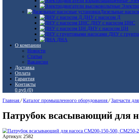
Эле
Электро
Дизельные насос
ДНУ с насосом Д
ДНУ с насосом ЦНС
ДНУ с насосом ЦН
ДНУ с грунто
ДНА
О компании
Новости
Статьи
Вакансии
Доставка
Оплата
Гарантия
Контакты
0 руб
(0)
Главная
/
Каталог промышленного оборудования
/
Запчасти дл
Патрубок всасывающий для на
Артикул: 2582