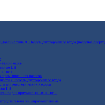
Насосы двустороннего входа (насосное оборуд
е
умажной массы
бежные ЦН
 насосы
ля промышленных насосов
пчасти к насосам двустороннего входа
сти для энергетических насосов
осов ПЭ
апчасти для промышленных насосов
ктродвигатели общепромышленные