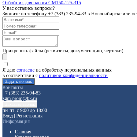
Отбойник для насоса СМ150-125-315
У вас остались вопросы?
Звоните по телефону
+7 (383) 235-94-83
в Новосибирске или ост
Прикрепить файлы (реквизиты, документацию, чертежи)
Я даю
согласие
на обработку персональных данных
в соответствии с
политикой конфиденциальности
Контакты
+7 (383) 235-94-83
zgm-prom@bk.ru
пн-пт: с 9:00 до 18:00
Вход
|
Регистрация
Информация
Главная