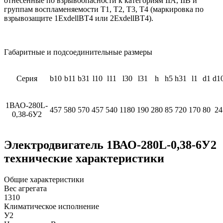
отнесенные по взрывоопасности к категориям IIА, IIВ и
группам воспламеняемости Т1, Т2, Т3, Т4 (маркировка по
взрывозащите 1ЕхdellВТ4 или 2ЕхdellВТ4).
Габаритные и подсоединительные размеры
Серия
b10
b11
b31
l10
l11
l30
l31
h
h5
h31
l1
d1
d1
1ВАО-280L-
457
580
570
457
540
1180
190
280
85
720
170
80
24
0,38-6У2
Электродвигатель 1ВАО-280L-0,38-6У2
технические характеристики
Общие характеристики
Вес агрегата
1310
Климатическое исполнение
У2