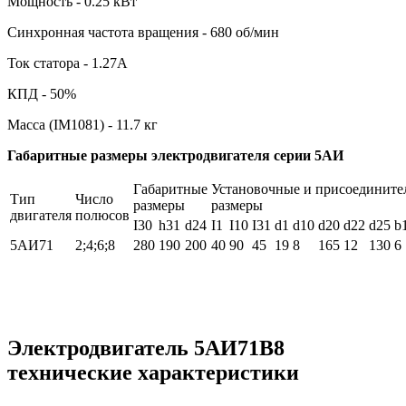
Мощность - 0.25 кВт
Синхронная частота вращения - 680 об/мин
Ток статора - 1.27А
КПД - 50%
Масса (IM1081) - 11.7 кг
Габаритные размеры электродвигателя серии 5АИ
Габаритные
Установочные и присоедините
Тип
Число
размеры
размеры
двигателя
полюсов
I30
h31
d24
I1
I10
I31
d1
d10
d20
d22
d25
b
5АИ71
2;4;6;8
280
190
200
40
90
45
19
8
165
12
130
6
Электродвигатель 5АИ71В8
технические характеристики