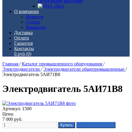
грунтовыми насосами
ДНА
О компании
Новости
Статьи
Вакансии
Доставка
Оплата
Гарантия
Контакты
0 руб
(0)
Главная
/
Каталог промышленного оборудования
/
Электродвигатели
/
Электродвигатели общепромышленные
/
Электродвигатель 5АИ71В8
Электродвигатель 5АИ71В8
Артикул: 1500
Цена:
7 000
руб.