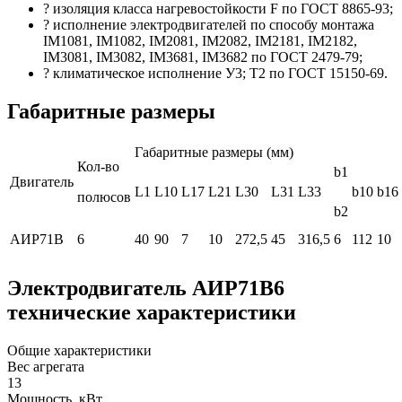
? изоляция класса нагревостойкости F по ГОСТ 8865-93;
? исполнение электродвигателей по способу монтажа
IM1081, IM1082, IM2081, IM2082, IM2181, IM2182,
IM3081, IM3082, IM3681, IM3682 по ГОСТ 2479-79;
? климатическое исполнение У3; Т2 по ГОСТ 15150-69.
Габаритные размеры
Габаритные размеры (мм)
Кол-во
b1
Двигатель
L1
L10
L17
L21
L30
L31
L33
b10
b16
полюсов
b2
АИР71В
6
40
90
7
10
272,5
45
316,5
6
112
10
Электродвигатель АИР71В6
технические характеристики
Общие характеристики
Вес агрегата
13
Мощность, кВт