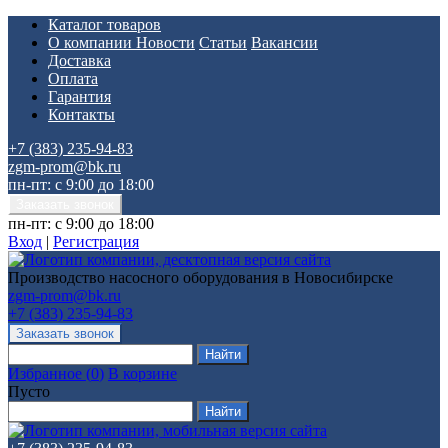
Каталог товаров
О компании
Новости
Статьи
Вакансии
Доставка
Оплата
Гарантия
Контакты
+7 (383) 235-94-83
zgm-prom@bk.ru
пн-пт: с 9:00 до 18:00
пн-пт: с 9:00 до 18:00
Вход
|
Регистрация
Производство насосного оборудования в Новосибирске
zgm-prom@bk.ru
+7 (383) 235-94-83
Избранное
(
0
)
В корзине
Пусто