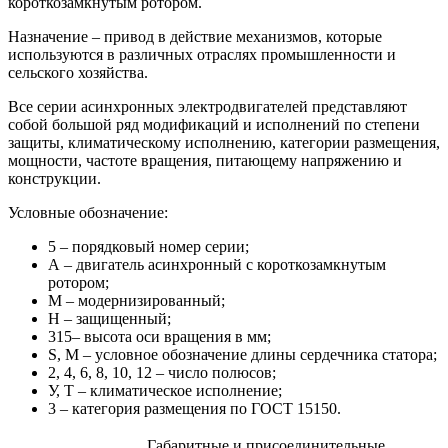
короткозамкнутым ротором.
Назначение – привод в действие механизмов, которые
используются в различных отраслях промышленности и
сельского хозяйства.
Все серии асинхронных электродвигателей представляют
собой большой ряд модификаций и исполнений по степени
защиты, климатическому исполнению, категории размещения,
мощности, частоте вращения, питающему напряжению и
конструкции.
Условные обозначение:
5 – порядковый номер серии;
А – двигатель асинхронный с короткозамкнутым
ротором;
М – модернизированный;
Н – защищенный;
315– высота оси вращения в мм;
S, M – условное обозначение длины сердечника статора;
2, 4, 6, 8, 10, 12 – число полюсов;
У, Т – климатическое исполнение;
3 – категория размещения по ГОСТ 15150.
Габаритные и присоединительные