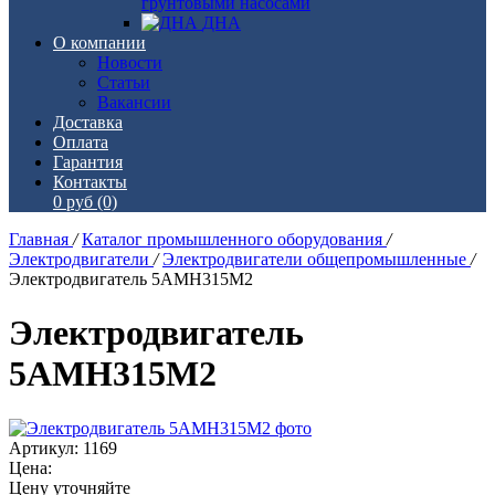
грунтовыми насосами
ДНА
О компании
Новости
Статьи
Вакансии
Доставка
Оплата
Гарантия
Контакты
0 руб
(0)
Главная
/
Каталог промышленного оборудования
/
Электродвигатели
/
Электродвигатели общепромышленные
/
Электродвигатель 5АМН315М2
Электродвигатель
5АМН315М2
Артикул: 1169
Цена:
Цену уточняйте