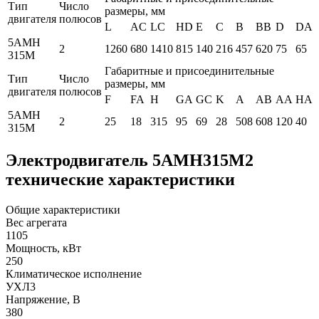
Тип
Число
размеры, мм
двигателя
полюсов
L
AC
LC
HD
E
C
B
BB
D
DA
5АМН
2
1260
680
1410
815
140
216
457
620
75
65
315M
Габаритные и присоединительные
Тип
Число
размеры, мм
двигателя
полюсов
F
FA
H
GA
GC
K
A
AB
AA
HA
5АМН
2
25
18
315
95
69
28
508
608
120
40
315M
Электродвигатель 5АМН315М2
технические характеристики
Общие характеристики
Вес агрегата
1105
Мощность, кВт
250
Климатическое исполнение
УХЛ3
Напряжение, В
380