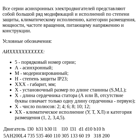
Все серии асинхронных электродвигателей представляют
собой большой ряд модификаций и исполнений по степени
защиты, климатическому исполнению, категории размещения,
мощности, частоте вращения, питающему напряжению и
конструкции.
Условные обозначения:
АИХХХХХХХХХХХ:
5 - порядковый номер серии;
А - асинхронный;
М - модернизированный;
Н - степень защиты IP23;
XXX - габарит, мм;
X - установочный размер по длине станины (S,M,L);
X - длина сердечника статора (А или В, отсутствие
буквы означает только одну длину сердечника - первую);
X - число полюсов: 2; 4; 6; 8; 10; 12;
XX - климатическое исполнение (У, Т, ХЛ) и категория
размещения (1, 2, 3,4,5).
Двигатель
l30
h31
b30
l1
l10
l31
d1
d10
b10
h
5АН200L4
735
535
460
110
305
133
60
19
318
200