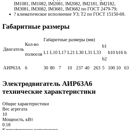
IM1081, IM1082, IM2081, IM2082, IM2181, IM2182,
IM3081, IM3082, IM3681, IM3682 по ГОСТ 2479-79;
? климатическое исполнение У3; Т2 по ГОСТ 15150-69.
Габаритные размеры
Габаритные размеры (мм)
Кол-во
b1
Двигатель
L1
L10
L17
L21
L30
L31
L33
b10
b16
h
полюсов
b2
АИР63A
6
30
80
7
10
237
40
263
5
100
10
63
Электродвигатель АИР63А6
технические характеристики
Общие характеристики
Вес агрегата
10
Мощность, кВт
0.18
Климатическое исполнение