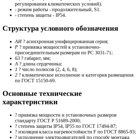
регулирования климатических условий).
- режим работы - продолжительный, S1.
- степень защиты - IP54.
Структура условного обозначения
АИ
? асинхронная унифицированная серия;
Р
? привязка мощностей к установочно-
присоединительным размерам по РС 3031-71;
63
? габарит, мм;
А
? длина сердечника;
1
? число полюсов (2, 4, 6, 8);
2
? климатическое исполнение и категория размещения
по ГОСТ 15150-69.
Основные технические
характеристики
? привязка мощности и установочных размеров
стандарту ГОСТ Р 51689-2000;
? степень защиты IP54, IP55 по ГОСТ 17494-87;
? изоляция класса нагревостойкости F по ГОСТ 8865-93;
? исполнение электродвигателей по способу монтажа