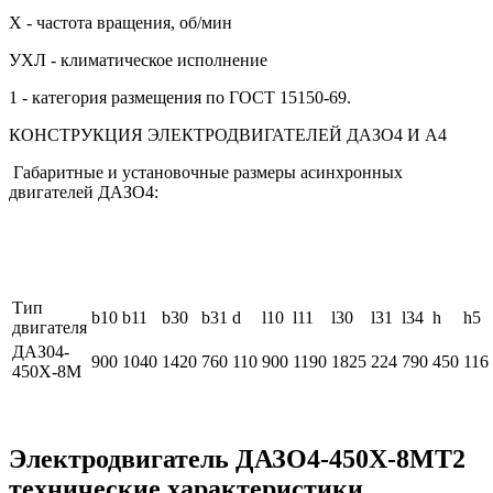
Х - частота вращения, об/мин
УХЛ - климатическое исполнение
1 - категория размещения по ГОСТ 15150-69.
КОНСТРУКЦИЯ ЭЛЕКТРОДВИГАТЕЛЕЙ ДАЗО4 И А4
Габаритные и установочные размеры асинхронных
двигателей ДАЗО4:
Тип
b10
b11
b30
b31
d
l10
l11
l30
l31
l34
h
h5
двигателя
ДАЗ04-
900
1040
1420
760
110
900
1190
1825
224
790
450
116
450Х-8М
Электродвигатель ДАЗО4-450Х-8МТ2
технические характеристики