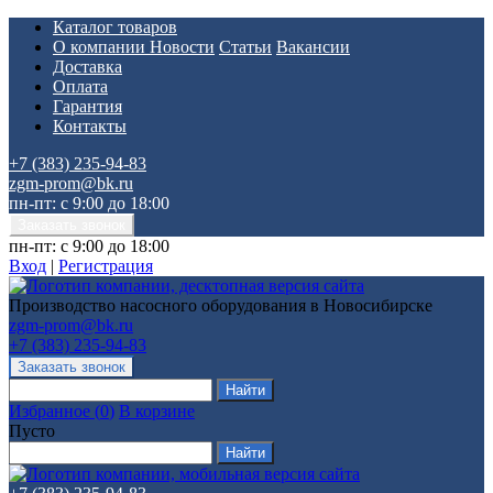
Каталог товаров
О компании
Новости
Статьи
Вакансии
Доставка
Оплата
Гарантия
Контакты
+7 (383) 235-94-83
zgm-prom@bk.ru
пн-пт: с 9:00 до 18:00
пн-пт: с 9:00 до 18:00
Вход
|
Регистрация
Производство насосного оборудования в Новосибирске
zgm-prom@bk.ru
+7 (383) 235-94-83
Избранное
(
0
)
В корзине
Пусто