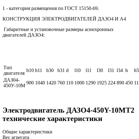
1 - категория размещения по ГОСТ 15150-69.
КОНСТРУКЦИЯ ЭЛЕКТРОДВИГАТЕЛЕЙ ДАЗО4 И А4
Габаритные и установочные размеры асинхронных
двигателей ДАЗО4:
Тип
b10
b11
b30
b31
d
l10
l11
l30
l31
l34
h
h5
двигателя
ДАЗ04-
900
1040
1420
760
110
1000
1290
1925
224
890
450
11
450У-10М
Электродвигатель ДАЗО4-450Y-10МТ2
технические характеристики
Общие характеристики
Вес агрегата