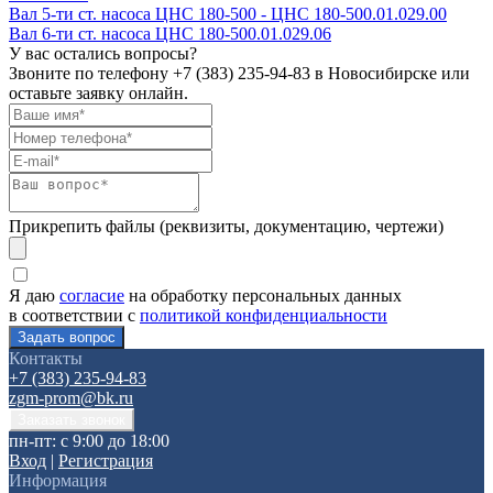
Вал 5-ти ст. насоса ЦНС 180-500 - ЦНС 180-500.01.029.00
Вал 6-ти ст. насоса ЦНС 180-500.01.029.06
У вас остались вопросы?
Звоните по телефону
+7 (383) 235-94-83
в Новосибирске или
оставьте заявку онлайн.
Прикрепить файлы (реквизиты, документацию, чертежи)
Я даю
согласие
на обработку персональных данных
в соответствии с
политикой конфиденциальности
Контакты
+7 (383) 235-94-83
zgm-prom@bk.ru
пн-пт: с 9:00 до 18:00
Вход
|
Регистрация
Информация