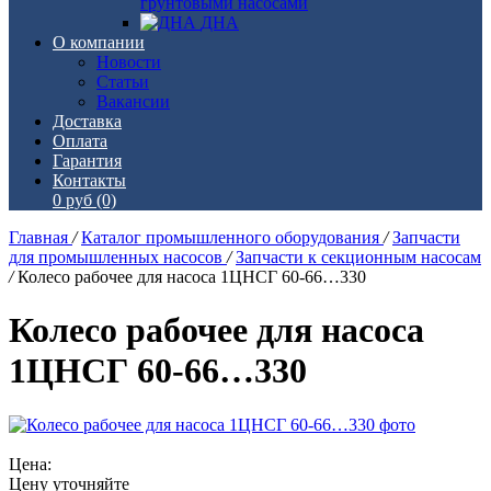
грунтовыми насосами
ДНА
О компании
Новости
Статьи
Вакансии
Доставка
Оплата
Гарантия
Контакты
0 руб
(0)
Главная
/
Каталог промышленного оборудования
/
Запчасти
для промышленных насосов
/
Запчасти к секционным насосам
/
Колесо рабочее для насоса 1ЦНСГ 60-66…330
Колесо рабочее для насоса
1ЦНСГ 60-66…330
Цена:
Цену уточняйте