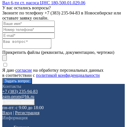
Вал 6-ти ст. насоса ЦНС 180-500.01.029.06
У вас остались вопросы?
Звоните по телефону
+7 (383) 235-94-83
в Новосибирске или
оставьте заявку онлайн.
Прикрепить файлы (реквизиты, документацию, чертежи)
Я даю
согласие
на обработку персональных данных
в соответствии с
политикой конфиденциальности
Контакты
+7 (383) 235-94-83
zgm-prom@bk.ru
пн-пт: с 9:00 до 18:00
Вход
|
Регистрация
Информация