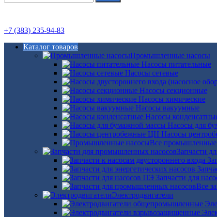
+7 (383) 235-94-83
Каталог товаров
Промышленные насосы
Насосы питательные
Насосы сетевые
Насосы секционные
Насосы химические
Насосы вакуумные
Насосы конденсатны
Насосы для б
Насосы центро
Все промышленные
Запчасти д
За
Запча
Запчасти для нас
Все з
Электродвигатели
Эле
Эле