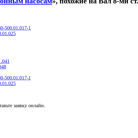
ионным насосам
», похожие на Вал 8-ми с
0-500.01.017-1
.01.025
1.041
048
0-500.01.017-1
.01.025
авьте заявку онлайн.