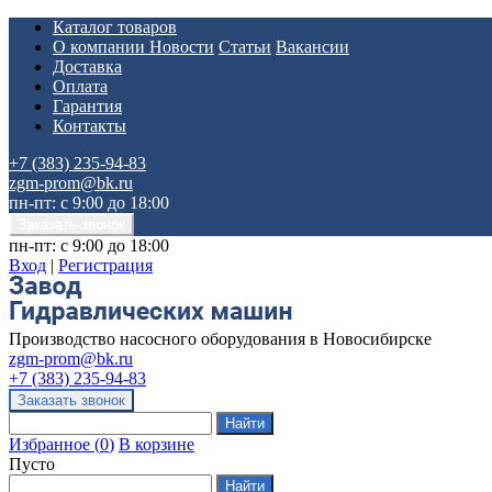
Каталог товаров
О компании
Новости
Статьи
Вакансии
Доставка
Оплата
Гарантия
Контакты
+7 (383) 235-94-83
zgm-prom@bk.ru
пн-пт: с 9:00 до 18:00
пн-пт: с 9:00 до 18:00
Вход
|
Регистрация
Производство насосного оборудования в Новосибирске
zgm-prom@bk.ru
+7 (383) 235-94-83
Избранное
(
0
)
В корзине
Пусто