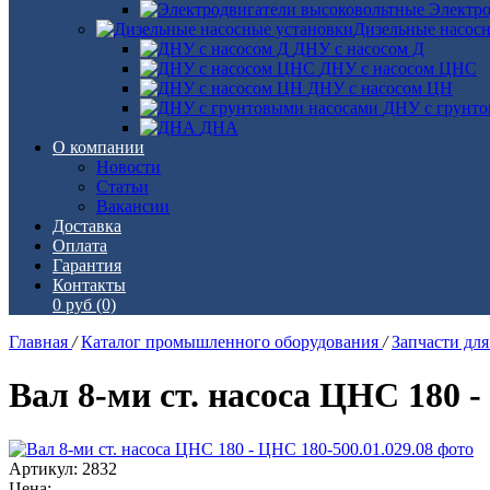
Электро
Дизельные насос
ДНУ с насосом Д
ДНУ с насосом ЦНС
ДНУ с насосом ЦН
ДНУ с грунто
ДНА
О компании
Новости
Статьи
Вакансии
Доставка
Оплата
Гарантия
Контакты
0 руб
(0)
Главная
/
Каталог промышленного оборудования
/
Запчасти дл
Вал 8-ми ст. насоса ЦНС 180 -
Артикул: 2832
Цена: