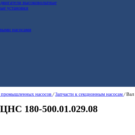
двигатели высоковольтные
ные установки
выми насосами
я промышленных насосов
/
Запчасти к секционным насосам
/
Вал
 ЦНС 180-500.01.029.08