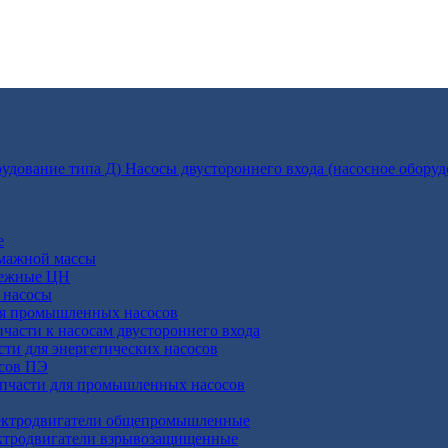
Насосы двустороннего входа (насосное оборуд
е
умажной массы
бежные ЦН
 насосы
ля промышленных насосов
пчасти к насосам двустороннего входа
сти для энергетических насосов
осов ПЭ
апчасти для промышленных насосов
ктродвигатели общепромышленные
ктродвигатели взрывозащищенные