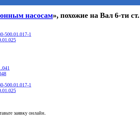
ионным насосам
», похожие на Вал 6-ти ст
0-500.01.017-1
.01.025
1.041
048
0-500.01.017-1
.01.025
авьте заявку онлайн.