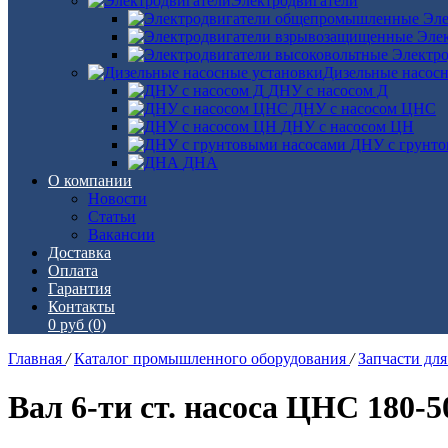
Электродвигатели
Эле
Эле
Электро
Дизельные насос
ДНУ с насосом Д
ДНУ с насосом ЦНС
ДНУ с насосом ЦН
ДНУ с грунто
ДНА
О компании
Новости
Статьи
Вакансии
Доставка
Оплата
Гарантия
Контакты
0 руб
(0)
Главная
/
Каталог промышленного оборудования
/
Запчасти дл
Вал 6-ти ст. насоса ЦНС 180-5