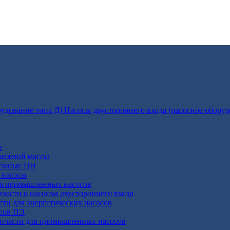
Насосы двустороннего входа (насосное оборуд
е
умажной массы
бежные ЦН
 насосы
ля промышленных насосов
пчасти к насосам двустороннего входа
сти для энергетических насосов
осов ПЭ
апчасти для промышленных насосов