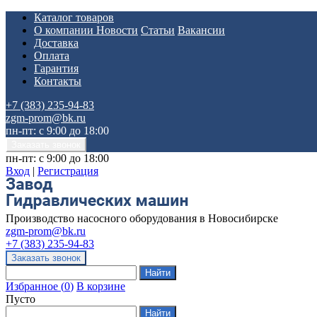
Каталог товаров
О компании
Новости
Статьи
Вакансии
Доставка
Оплата
Гарантия
Контакты
+7 (383) 235-94-83
zgm-prom@bk.ru
пн-пт: с 9:00 до 18:00
пн-пт: с 9:00 до 18:00
Вход
|
Регистрация
Производство насосного оборудования в Новосибирске
zgm-prom@bk.ru
+7 (383) 235-94-83
Избранное
(
0
)
В корзине
Пусто