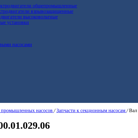
ктродвигатели общепромышленные
ктродвигатели взрывозащищенные
двигатели высоковольтные
ные установки
выми насосами
я промышленных насосов
/
Запчасти к секционным насосам
/
Вал 
00.01.029.06