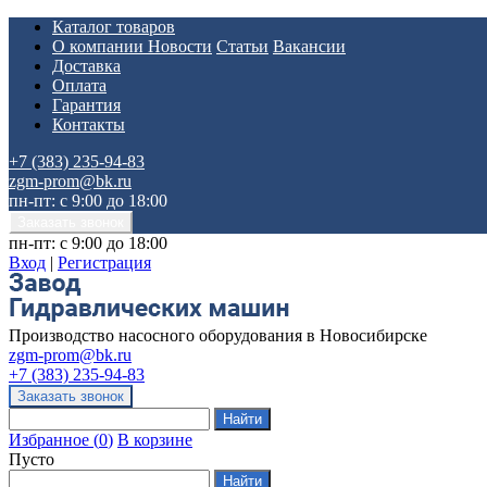
Каталог товаров
О компании
Новости
Статьи
Вакансии
Доставка
Оплата
Гарантия
Контакты
+7 (383) 235-94-83
zgm-prom@bk.ru
пн-пт: с 9:00 до 18:00
пн-пт: с 9:00 до 18:00
Вход
|
Регистрация
Производство насосного оборудования в Новосибирске
zgm-prom@bk.ru
+7 (383) 235-94-83
Избранное
(
0
)
В корзине
Пусто