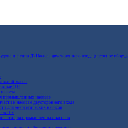
Насосы двустороннего входа (насосное оборуд
е
умажной массы
бежные ЦН
 насосы
ля промышленных насосов
пчасти к насосам двустороннего входа
сти для энергетических насосов
осов ПЭ
апчасти для промышленных насосов
ктродвигатели общепромышленные