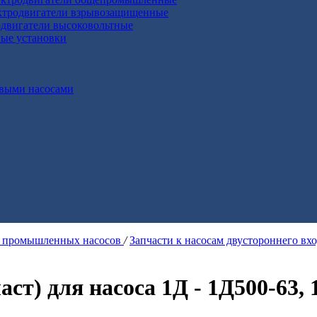
ктродвигатели взрывозащищенные
двигатели высоковольтные
ные установки
выми насосами
я промышленных насосов
/
Запчасти к насосам двустороннего вх
) для насоса 1Д - 1Д500-63, 1