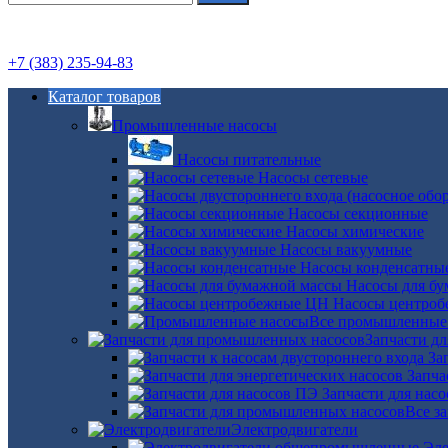
+7 (383) 235-94-83
Каталог товаров
Промышленные насосы
Насосы питательные
Насосы сетевые
Насосы секционные
Насосы химические
Насосы вакуумные
Насосы конденсатны
Насосы для б
Насосы центро
Все промышленные
Запчасти д
За
Запча
Запчасти для нас
Все з
Электродвигатели
Эле