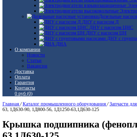
Эле
Электро
Дизельные насос
ДНУ с насосом Д
ДНУ с насосом ЦНС
ДНУ с насосом ЦН
ДНУ с грунто
ДНА
О компании
Новости
Статьи
Вакансии
Доставка
Оплата
Гарантия
Контакты
0 руб
(0)
Главная
/
Каталог промышленного оборудования
/
Запчасти дл
63, 1Д630-90, 1Д800-56, 1Д1250-63,1Д630-125
Крышка подшипника (фенопласт
63,1Д630-125