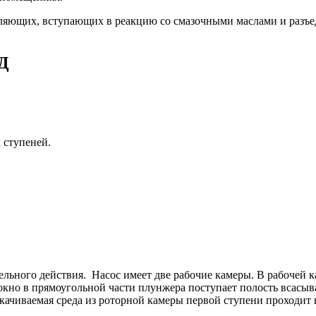
вляющих, вступающих в реакцию со смазочными маслами и разъед
5Д
х ступеней.
льного действия. Насос имеет две рабочие камеры. В рабочей к
 окно в прямоугольной части плунжера поступает полость всасы
качиваемая среда из роторной камеры первой ступени проходит 