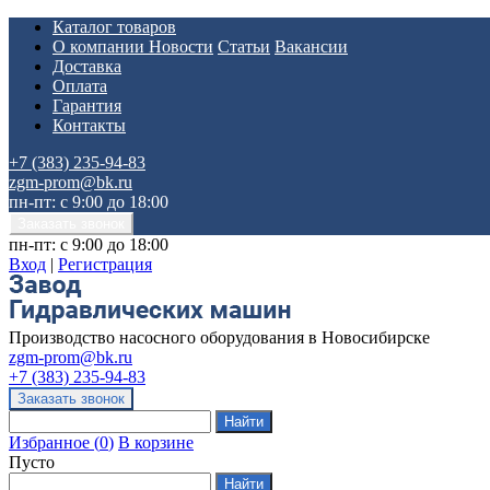
Каталог товаров
О компании
Новости
Статьи
Вакансии
Доставка
Оплата
Гарантия
Контакты
+7 (383) 235-94-83
zgm-prom@bk.ru
пн-пт: с 9:00 до 18:00
пн-пт: с 9:00 до 18:00
Вход
|
Регистрация
Производство насосного оборудования в Новосибирске
zgm-prom@bk.ru
+7 (383) 235-94-83
Избранное
(
0
)
В корзине
Пусто