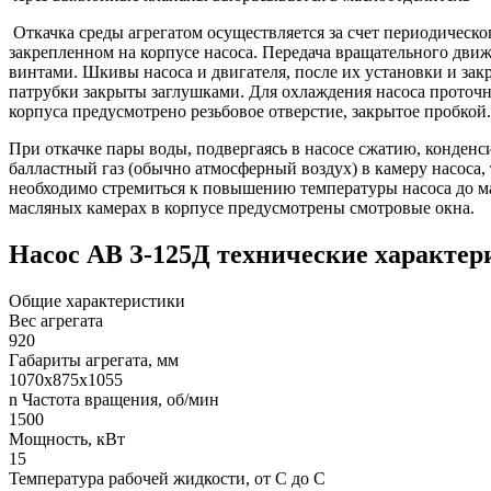
Откачка среды агрегатом осуществляется за счет периодическо
закрепленном на корпусе насоса. Передача вращательного дви
винтами. Шкивы насоса и двигателя, после их установки и зак
патрубки закрыты заглушками. Для охлаждения насоса проточн
корпуса предусмотрено резьбовое отверстие, закрытое пробкой.
При откачке пары воды, подвергаясь в насосе сжатию, конденс
балластный газ (обычно атмосферный воздух) в камеру насоса, 
необходимо стремиться к повышению температуры насоса до мак
масляных камерах в корпусе предусмотрены смотровые окна.
Насос АВ З-125Д технические характер
Общие характеристики
Вес агрегата
920
Габариты агрегата, мм
1070х875х1055
n Частота вращения, об/мин
1500
Мощность, кВт
15
Температура рабочей жидкости, от С до С