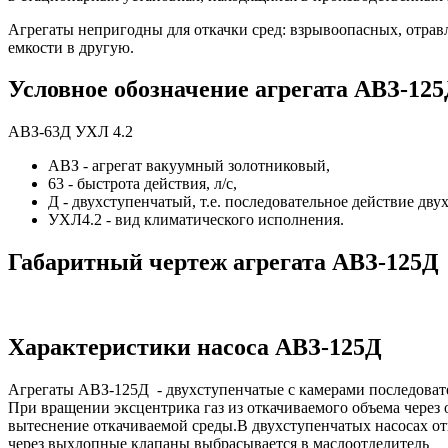
Агрегаты непригодны для откачки сред: взрывоопасных, отра
емкости в другую.
Условное обозначение агрегата АВЗ-12
АВЗ-63Д УХЛ 4.2
АВЗ - агрегат вакуумный золотниковый,
63 - быстрота действия, л/с,
Д - двухступенчатый, т.е. последовательное действие дву
УХЛ4.2 - вид климатического исполнения.
Габаритный чертеж агрегата АВЗ-125Д
Характеристики насоса АВЗ-125Д
Агрегаты АВЗ-125Д - двухступенчатые с ка­мерами последовате
При вращении эксцентрика газ из от­качиваемого объема через
вытеснение откачиваемой среды.
В двухступенчатых насосах от
через выхлопные клапаны выбрасывается в маслоотделитель