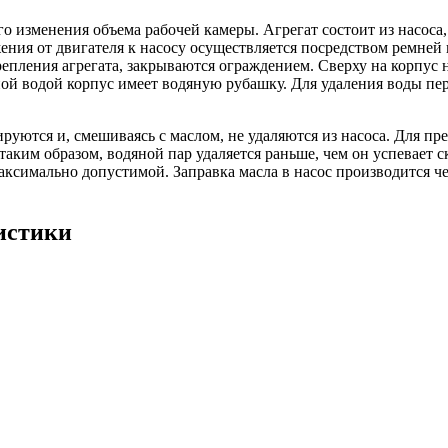
го изменения объема рабочей камеры. Агрегат состоит из насоса
жения от двигателя к насосу осуществляется посредством ремн
репления агрегата, закрываются ограждением. Сверху на корпус 
ой водой корпус имеет водяную рубашку. Для удаления воды пер
ируются и, смешиваясь с маслом, не удаляются из насоса. Для п
таким образом, водяной пар удаляется раньше, чем он успевает 
симально допустимой. Заправка масла в насос производится чер
истики