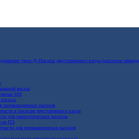
Насосы двустороннего входа (насосное оборуд
е
умажной массы
бежные ЦН
 насосы
ля промышленных насосов
пчасти к насосам двустороннего входа
сти для энергетических насосов
осов ПЭ
апчасти для промышленных насосов
ктродвигатели общепромышленные