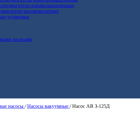
ктродвигатели взрывозащищенные
двигатели высоковольтные
ные установки
выми насосами
ые насосы
/
Насосы вакуумные
/
Насос АВ З-125Д