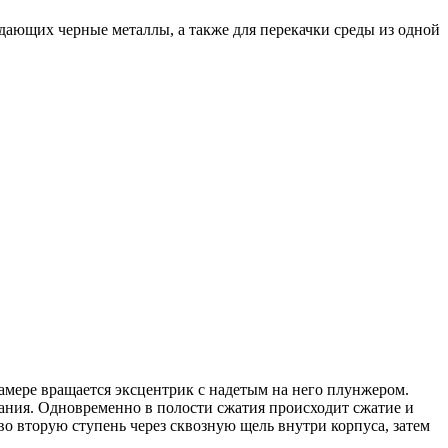
ающих черные металлы, а также для перекачки среды из одной
амере вращается экс­центрик с надетым на него плунжером.
вания. Одновременно в полости сжатия происходит сжатие и
во вторую ступень через сквозную щель внутри корпуса, затем