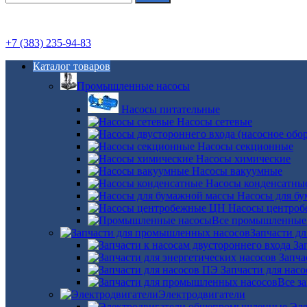
+7 (383) 235-94-83
Каталог товаров
Промышленные насосы
Насосы питательные
Насосы сетевые
Насосы секционные
Насосы химические
Насосы вакуумные
Насосы конденсатны
Насосы для б
Насосы центро
Все промышленные
Запчасти д
За
Запча
Запчасти для нас
Все з
Электродвигатели
Эле