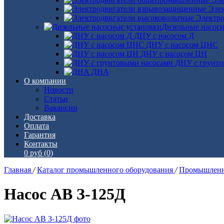
Эле
Электро
Дизельные насос
ДНУ с насосом Д
ДНУ с насосом ЦНС
ДНУ с насосом ЦН
ДНУ с грунто
ДНА
О компании
Новости
Статьи
Вакансии
Доставка
Оплата
Гарантия
Контакты
0 руб
(0)
Главная
/
Каталог промышленного оборудования
/
Промышленн
Насос АВ З-125Д