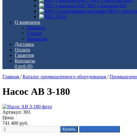
ДНУ с насосом ЦНС
ДНУ с насосом ЦН
ДНУ с грунто
ДНА
О компании
Новости
Статьи
Вакансии
Доставка
Оплата
Гарантия
Контакты
0 руб
(0)
Главная
/
Каталог промышленного оборудования
/
Промышленн
Насос АВ З-180
Артикул: 393
Цена:
741 400
руб.