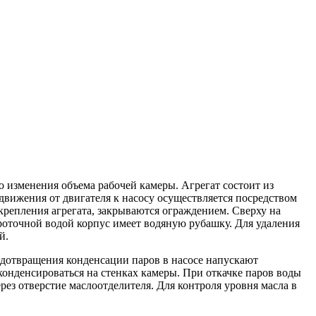
о изменения объема рабочей камеры. Агрегат состоит из
 движения от двигателя к насосу осуществляется посредством
репления агрегата, закрываются ограждением. Сверху на
роточной водой корпус имеет водяную рубашку. Для удаления
й.
редотвращения конденсации паров в насосе напускают
сконденсироваться на стенках камеры. При откачке паров воды
ез отверстие маслоотделителя. Для контроля уровня масла в