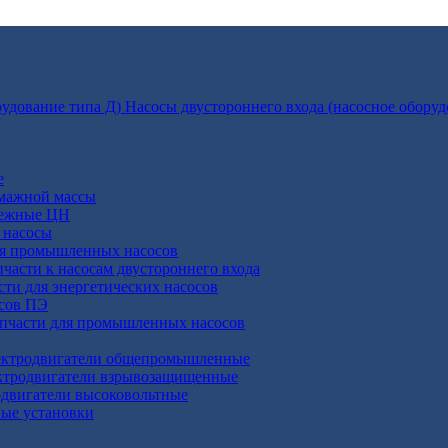
Насосы двустороннего входа (насосное оборуд
е
умажной массы
бежные ЦН
 насосы
ля промышленных насосов
пчасти к насосам двустороннего входа
сти для энергетических насосов
осов ПЭ
апчасти для промышленных насосов
ктродвигатели общепромышленные
ктродвигатели взрывозащищенные
двигатели высоковольтные
ные установки