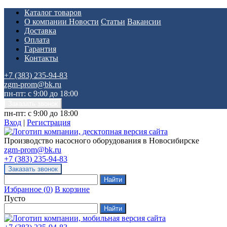
Каталог товаров
О компании
Новости
Статьи
Вакансии
Доставка
Оплата
Гарантия
Контакты
+7 (383) 235-94-83
zgm-prom@bk.ru
пн-пт: с 9:00 до 18:00
пн-пт: с 9:00 до 18:00
Вход
|
Регистрация
Производство насосного оборудования в Новосибирске
zgm-prom@bk.ru
+7 (383) 235-94-83
Избранное
(
0
)
В корзине
Пусто