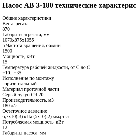
Насос АВ З-180 технические характери
Общие характеристики
Вес агрегата
870
Габариты агрегата, мм
1070х875х1055
n Частота вращения, об/мин
1500
Мощность, кВт
15
Температура рабочей жидкости, от С до С
+10...+35
Исполнение по монтажу
горизонтальный
Материал проточной части
Серый чугун СЧ 20
Производительность, м3
180 л/с
Остаточное давление
6,7х10(-3) кПа (5х10(-2) мм.рт.ст
Потребляемая мощность, кВт
12
Габариты насоса, мм