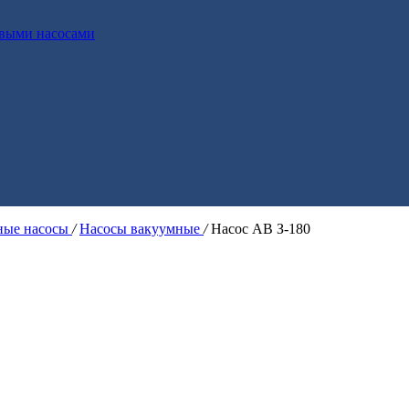
выми насосами
ые насосы
/
Насосы вакуумные
/
Насос АВ З-180