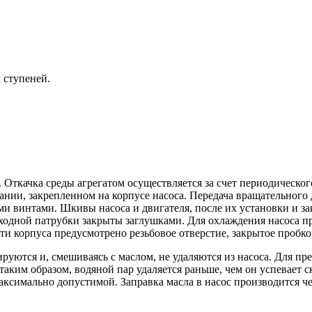
х ступеней.
Откачка среды агрегатом осуществляется за счет периодическог
вании, закрепленном на корпусе насоса. Передача вращательного
 винтами. Шкивы насоса и двигателя, после их установки и зак
ыходной патрубки закрыты заглушками. Для охлаждения насоса п
ти корпуса предусмотрено резьбовое отверстие, закрытое пробко
ируются и, смешиваясь с маслом, не удаляются из насоса. Для п
таким образом, водяной пар удаляется раньше, чем он успевает 
симально допустимой. Заправка масла в насос производится чер