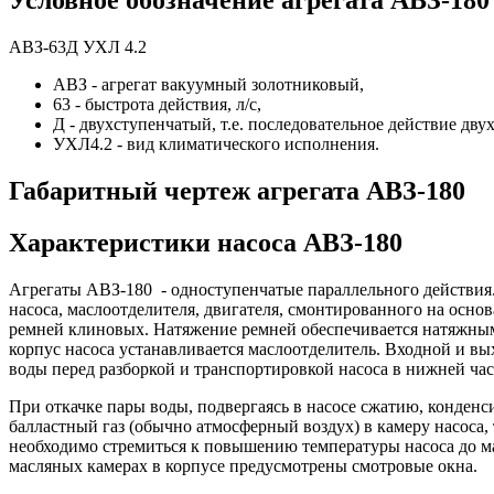
Условное обозначение агрегата АВЗ-180
АВЗ-63Д УХЛ 4.2
АВЗ - агрегат вакуумный золотниковый,
63 - быстрота действия, л/с,
Д - двухступенчатый, т.е. последовательное действие дву
УХЛ4.2 - вид климатического исполнения.
Габаритный чертеж агрегата АВЗ-180
Характеристики насоса АВЗ-180
Агрегаты АВЗ-180 - одноступенчатые параллельного действия. 
насоса, маслоотделителя, двигателя, смонтированного на осно
ремней клиновых. Натяжение ремней обеспечивается натяжными
корпус насоса устанавливается маслоотделитель. Входной и в
воды перед разборкой и транспортировкой насоса в нижней час
При откачке пары воды, подвергаясь в насосе сжатию, конденс
балластный газ (обычно атмосферный воздух) в камеру насоса, 
необходимо стремиться к повышению температуры насоса до мак
масляных камерах в корпусе предусмотрены смотровые окна.