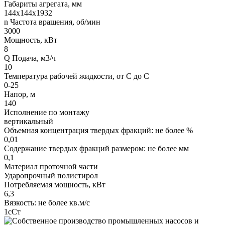
Габариты агрегата, мм
144х144х1932
n Частота вращения, об/мин
3000
Мощность, кВт
8
Q Подача, м3/ч
10
Температура рабочей жидкости, от С до С
0-25
Напор, м
140
Исполнение по монтажу
вертикальный
Объемная концентрация твердых фракций: не более %
0,01
Содержание твердых фракций размером: не более мм
0,1
Материал проточной части
Ударопрочный полистирол
Потребляемая мощность, кВт
6,3
Вязкость: не более кв.м/с
1сСт