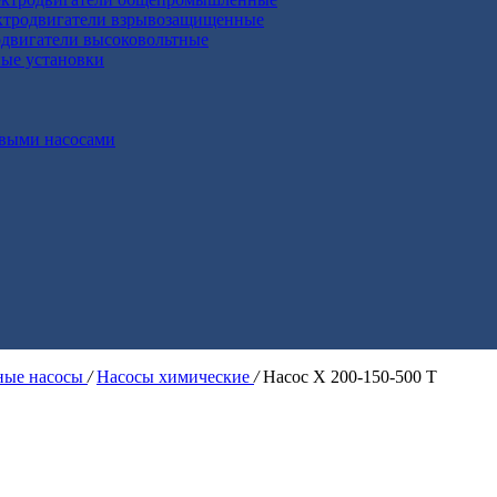
ктродвигатели взрывозащищенные
двигатели высоковольтные
ные установки
выми насосами
ые насосы
/
Насосы химические
/
Насос Х 200-150-500 Т