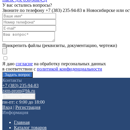
У вас остались вопросы?
Звоните по телефону
+7 (383) 235-94-83
в Новосибирске или ост
Прикрепить файлы (реквизиты, документацию, чертежи)
Я даю
согласие
на обработку персональных данных
в соответствии с
политикой конфиденциальности
Контакты
+7 (383) 235-94-83
zgm-prom@bk.ru
пн-пт: с 9:00 до 18:00
Вход
|
Регистрация
Информация
Главная
Каталог товаров