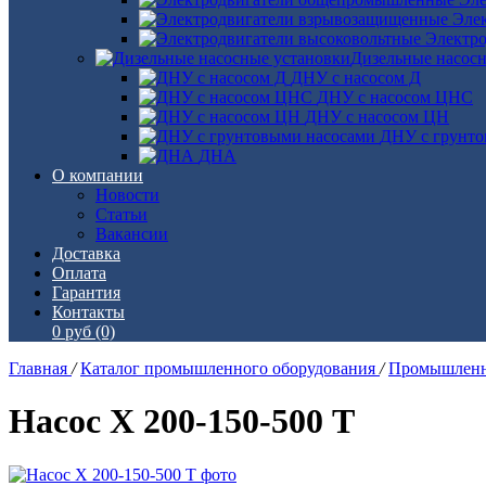
Эле
Электро
Дизельные насос
ДНУ с насосом Д
ДНУ с насосом ЦНС
ДНУ с насосом ЦН
ДНУ с грунто
ДНА
О компании
Новости
Статьи
Вакансии
Доставка
Оплата
Гарантия
Контакты
0 руб
(0)
Главная
/
Каталог промышленного оборудования
/
Промышленн
Насос Х 200-150-500 Т