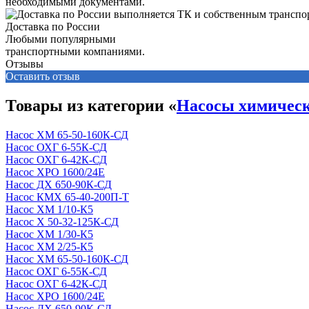
необходимыми документами.
Доставка по России
Любыми популярными
транспортными компаниями.
Отзывы
Оставить отзыв
Товары из категории «
Насосы химичес
Насос ХМ 65-50-160К-СД
Насос ОХГ 6-55К-СД
Насос ОХГ 6-42К-СД
Насос ХРО 1600/24Е
Насос ДХ 650-90К-СД
Насос КМХ 65-40-200П-Т
Насос ХМ 1/10-К5
Насос Х 50-32-125К-СД
Насос ХМ 1/30-К5
Насос ХМ 2/25-К5
Насос ХМ 65-50-160К-СД
Насос ОХГ 6-55К-СД
Насос ОХГ 6-42К-СД
Насос ХРО 1600/24Е
Насос ДХ 650-90К-СД