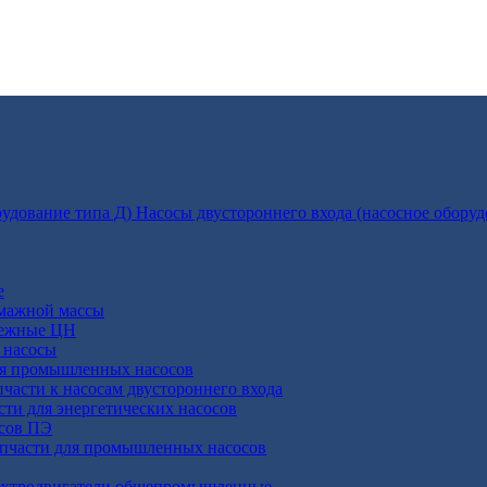
Насосы двустороннего входа (насосное оборуд
е
умажной массы
бежные ЦН
 насосы
ля промышленных насосов
пчасти к насосам двустороннего входа
сти для энергетических насосов
осов ПЭ
апчасти для промышленных насосов
ктродвигатели общепромышленные