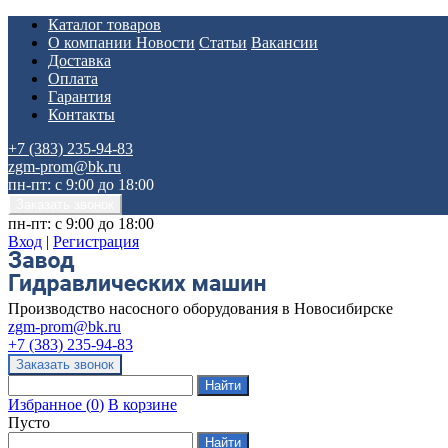
Каталог товаров
О компании
Новости
Статьи
Вакансии
Доставка
Оплата
Гарантия
Контакты
+7 (383) 235-94-83
zgm-prom@bk.ru
пн-пт: с 9:00 до 18:00
пн-пт: с 9:00 до 18:00
Вход
|
Регистрация
Производство насосного оборудования в Новосибирске
zgm-prom@bk.ru
+7 (383) 235-94-83
Избранное
(
0
)
В корзине
Пусто