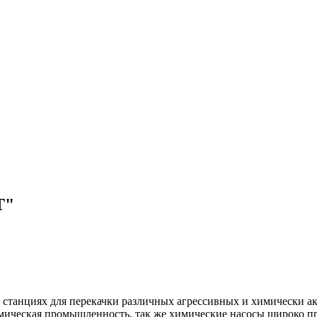
Т"
 станциях для перекачки различных агрессивных и химически 
имическая промышленность, так же химические насосы широко 