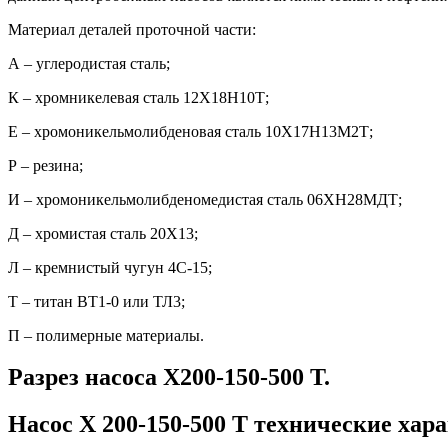
Материал деталей проточной части:
А – углеродистая сталь;
К – хромникелевая сталь 12Х18Н10Т;
Е – хромоникельмолибденовая сталь 10Х17Н13М2Т;
Р – резина;
И – хромоникельмолибденомедистая сталь 06ХН28МДТ;
Д – хромистая сталь 20Х13;
Л – кремнистый чугун 4С-15;
Т – титан ВТ1-0 или ТЛ3;
П – полимерные материалы.
Разрез насоса Х200-150-500 Т.
Насос Х 200-150-500 Т технические хар