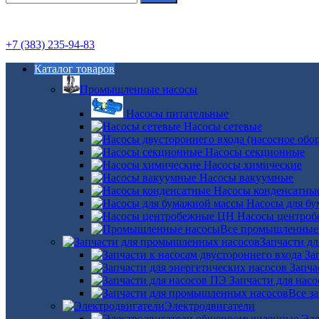
+7 (383) 235-94-83
Каталог товаров
Промышленные насосы
Насосы питательные
Насосы сетевые
Насосы секционные
Насосы химические
Насосы вакуумные
Насосы конденсатны
Насосы для б
Насосы центро
Все промышленные
Запчасти д
За
Запча
Запчасти для нас
Все з
Электродвигатели
Эле