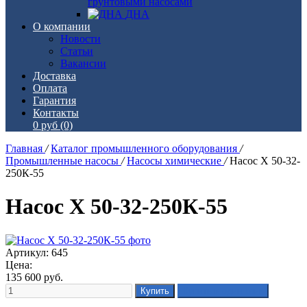
грунтовыми насосами
ДНА
О компании
Новости
Статьи
Вакансии
Доставка
Оплата
Гарантия
Контакты
0 руб
(0)
Главная
/
Каталог промышленного оборудования
/
Промышленные насосы
/
Насосы химические
/
Насос Х 50-32-
250К-55
Насос Х 50-32-250К-55
Артикул: 645
Цена:
135 600
руб.