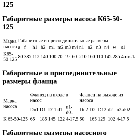
125
Габаритные размеры насоса К65-50-
125
Габаритные и присоединительные размеры
Марка
насоса
a
f
h1
h2
m1
m2
m3
m4
n1
n2
n3
n4
w
s1
К65-
80
385
112
140
100
70
19
60
210
160
110
145
285
4отв-1
50-125
Габаритные и присоединительные
размеры фланца
Фланец на входе в
Фланец на выходе из
насос
насоса
Марка
насоса
n1-
Dn1
D1
D11
d1
Dn2
D2
D12
d2
n2-d02
d01
К 65-50-125
65
185
145
122
4-17,5
50
165
125
102
4-17,5
Габаритные размеры насосного