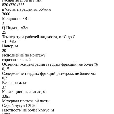
Габариты агрегата, мм
820х330х335
n Частота вращения, об/мин
3000
Мощность, кВт
3
Q Подача, м3/ч
25
Температура рабочей жидкости, от С до С
+1...+85
Напор, м
20
Исполнение по монтажу
горизонтальный
Объемная концентрация твердых фракций: не более %
0,15
Содержание твердых фракций размером: не более мм
0,2
Вес насоса, кг
37
Кавитационный запас, м
3,8м
Материал проточной части
Серый чугун СЧ 20
Плотность: не более кг/куб. м