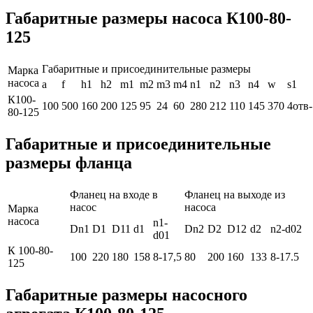
Габаритные размеры насоса К100-80-
125
Габаритные и присоединительные размеры
Марка
насоса
a
f
h1
h2
m1
m2
m3
m4
n1
n2
n3
n4
w
s1
К100-
100
500
160
200
125
95
24
60
280
212
110
145
370
4отв-
80-125
Габаритные и присоединительные
размеры фланца
Фланец на входе в
Фланец на выходе из
насос
насоса
Марка
насоса
n1-
Dn1
D1
D11
d1
Dn2
D2
D12
d2
n2-d02
d01
К 100-80-
100
220
180
158
8-17,5
80
200
160
133
8-17.5
125
Габаритные размеры насосного