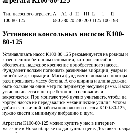
агре
гата
К100-80-125
Тип насосного агрегата
A
A1
d
H
H1
L
l
l1
100-80-125
680
380
20
230
200
1125
100
193
Установка консольных насосов К100-
80-125
Устанавливать насос К100-80-125 рекомендуется на ровном и
качественном бетонном основании, которое способно
обеспечить надежное крепление приобретенного насоса.
Фундамент должен поглощать различные вибрации, удары и
линейные деформации. Масса фундамента должна в полтора
раза превышать массу бетона. А его ширина и длина должна
быть больше на один метр по периметру несущей рамы. Насос
устанавливается в центре бетонного основания и
закрепляется. При монтаже труб нужно учитывать, чтобы на
корпус насоса не передавались механические усилия. Чтобы
добиться отличной работы консольного насоса К100-80-125,
нужно свести к минимуму вибрацию и шум.
Агрегаты К100-80-125 можно купить у нас в интернет-
магазине в Новосибирске по доступной цене. Доставка товара