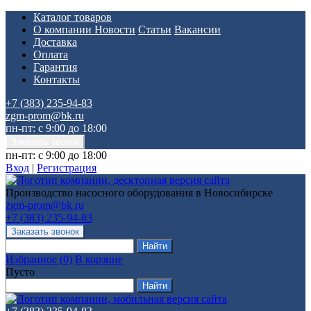
Каталог товаров
О компании
Новости
Статьи
Вакансии
Доставка
Оплата
Гарантия
Контакты
+7 (383) 235-94-83
zgm-prom@bk.ru
пн-пт: с 9:00 до 18:00
пн-пт: с 9:00 до 18:00
Вход
|
Регистрация
Производство насосного оборудования в Новосибирске
zgm-prom@bk.ru
+7 (383) 235-94-83
Избранное
(
0
)
В корзине
Пусто