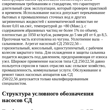
современным требованиям и стандартам, что гарантирует
длительный срок эксплуатации, который проверен практикой
и временем. Использование насоса допускает перекачивание
бытовых и промышленных сточных вод и других
загрязненных жидкостей с кинематической вязкостью не
более 0,01 кв.см/с, температурой до +80 (Макс.), с
содержанием абразивных частиц не более 1% по объему,
плотностью до 1050 кг/куб.м, размером до 5 мм рН от 6 до 8,5.
Проточная часть изготовлена из чугуна. Уплотнение вала -
сальниковое. Агрегат насосный СД 250/22,5б –
горизонтальный, консольный, одноступенчатый, с рабочим
колесом закрытого типа. Для охлаждения и защиты сальника
подается жидкость под давлением, предохраняющая от износа
узел. Широкое применение насосов типа СД 250/22,5б давно
пользуется спросом в таких отраслях как: сельское хозяйство,
промышленность, коммунальные услуги. Обслуживание и
ремонт таких насосных аппаратов как СД
250/22,5б допускается только квалифицированным
специалистом.
Структура условного обозначения
насосов СД