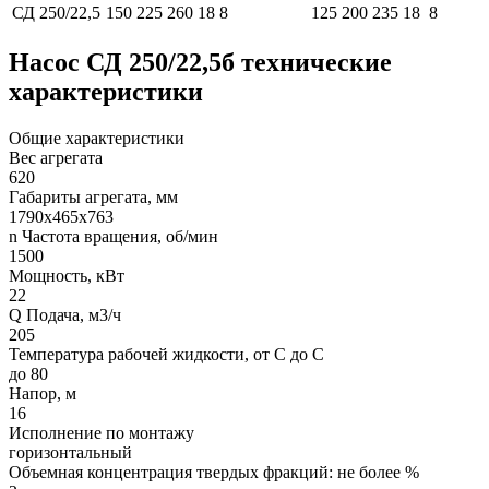
СД 250/22,5
150
225
260
18
8
125
200
235
18
8
Насос СД 250/22,5б технические
характеристики
Общие характеристики
Вес агрегата
620
Габариты агрегата, мм
1790х465х763
n Частота вращения, об/мин
1500
Мощность, кВт
22
Q Подача, м3/ч
205
Температура рабочей жидкости, от С до С
до 80
Напор, м
16
Исполнение по монтажу
горизонтальный
Объемная концентрация твердых фракций: не более %