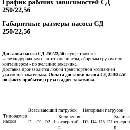
График рабочих зависимостей СД
250/22,5б
Габаритные размеры насоса СД
250/22,5б
Доставка насоса СД 250/22,5б
осуществляется
железнодорожным и автотранспортом, сборным грузом или
контейнером - по желанию заказчика.
Доставка производится любой транспортной компанией
указанной заказчиком.
Оплата доставки насоса СД 250/22,5б
по факту прибытия груза в адрес заказчика.
Всасывающий патрубок
Напорный патрубок
Типоразмер
Количество
Количе
насоса
D
D1
D2
d
отверстий
D3
D4
D5
D1
отверст
n
n