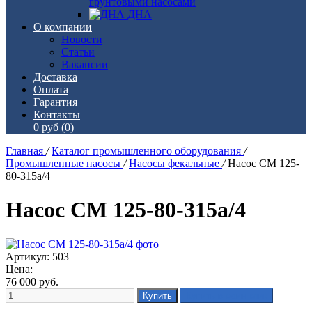
грунтовыми насосами
ДНА
О компании
Новости
Статьи
Вакансии
Доставка
Оплата
Гарантия
Контакты
0 руб
(0)
Главная
/
Каталог промышленного оборудования
/
Промышленные насосы
/
Насосы фекальные
/
Насос СМ 125-
80-315а/4
Насос СМ 125-80-315а/4
Артикул: 503
Цена:
76 000
руб.