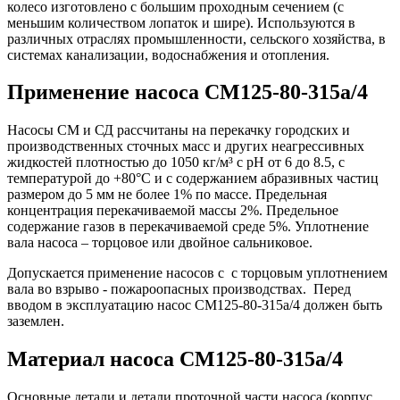
колесо изготовлено с большим проходным сечением (с
меньшим количеством лопаток и шире). Используются в
различных отраслях промышленности, сельского хозяйства, в
системах канализации, водоснабжения и отопления.
Применение насоса СМ125-80-315а/4
Насосы СМ и СД рассчитаны на перекачку городских и
производственных сточных масс и других неагрессивных
жидкостей плотностью до 1050 кг/м³ с pH от 6 до 8.5, с
температурой до +80°С и с содержанием абразивных частиц
размером до 5 мм не более 1% по массе. Предельная
концентрация перекачиваемой массы 2%. Предельное
содержание газов в перекачиваемой среде 5%. Уплотнение
вала насоса – торцовое или двойное сальниковое.
Допускается применение насосов с с торцовым уплотнением
вала во взрыво - пожароопасных производствах. Перед
вводом в эксплуатацию насос СМ125-80-315а/4 должен быть
заземлен.
Материал насоса СМ125-80-315а/4
Основные детали и детали проточной части насоса (корпус,