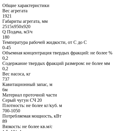
Общие характеристики
Вес агрегата
1921
Габариты агрегата, мм
2515х950х920
Q Подача, м3/ч
180
Температура рабочей жидкости, от С до С
0-45
Объемная концентрация твердых фракций: не более %
0,2
Содержание твердых фракций размером: не более мм
0,2
Вес насоса, кг
737
Кавитационный запас, м
6м
Материал проточной части
Серый чугун СЧ 20
Плотность: не более кг/куб. м
700-1050
Потребляемая мощность, кВт
89
Вязкость: не более кв.м/с