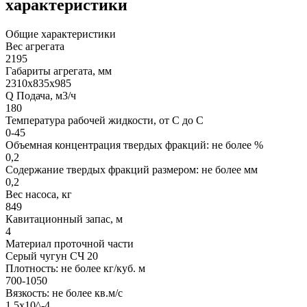
характеристики
Общие характеристики
Вес агрегата
2195
Габариты агрегата, мм
2310х835х985
Q Подача, м3/ч
180
Температура рабочей жидкости, от С до С
0-45
Объемная концентрация твердых фракций: не более %
0,2
Содержание твердых фракций размером: не более мм
0,2
Вес насоса, кг
849
Кавитационный запас, м
4
Материал проточной части
Серый чугун СЧ 20
Плотность: не более кг/куб. м
700-1050
Вязкость: не более кв.м/с
1,5х10^-4