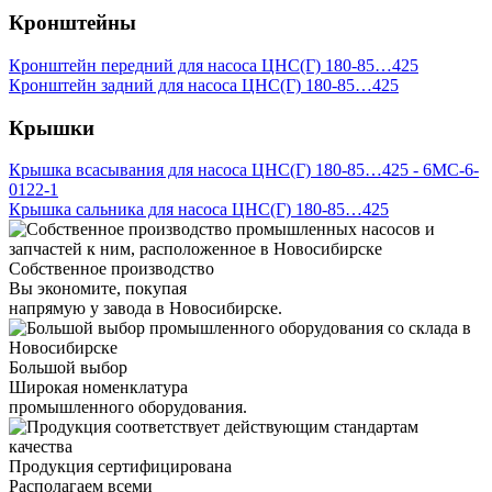
Кронштейны
Кронштейн передний для насоса ЦНС(Г) 180-85…425
Кронштейн задний для насоса ЦНС(Г) 180-85…425
Крышки
Крышка всасывания для насоса ЦНС(Г) 180-85…425 - 6МС-6-
0122-1
Крышка сальника для насоса ЦНС(Г) 180-85…425
Собственное производство
Вы экономите, покупая
напрямую у завода в Новосибирске.
Большой выбор
Широкая номенклатура
промышленного оборудования.
Продукция сертифицирована
Располагаем всеми