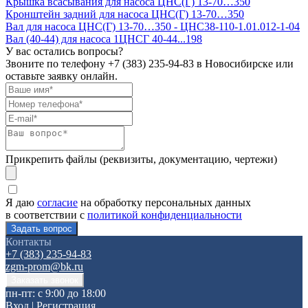
Крышка всасывания для насоса ЦНС(Г) 13-70…350
Кронштейн задний для насоса ЦНС(Г) 13-70…350
Вал для насоса ЦНС(Г) 13-70…350 - ЦНС38-110-1.01.012-1-04
Вал (40-44) для насоса 1ЦНСГ 40-44...198
У вас остались вопросы?
Звоните по телефону
+7 (383) 235-94-83
в Новосибирске или
оставьте заявку онлайн.
Прикрепить файлы (реквизиты, документацию, чертежи)
Я даю
согласие
на обработку персональных данных
в соответствии с
политикой конфиденциальности
Контакты
+7 (383) 235-94-83
zgm-prom@bk.ru
пн-пт: с 9:00 до 18:00
Вход
|
Регистрация