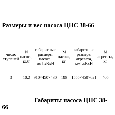
Размеры и вес насоса ЦНС 38-66
габаритные
габаритные
N
М
M
число
размеры
размеры
насоса,
насоса,
агрегата,
ступеней
насоса,
агрегата,
кВт
кг
кг
ммLxBxH
ммLxBxH
3
10,2
910×450×430
198
1555×450×621
405
Габариты насоса ЦНС 38-
66