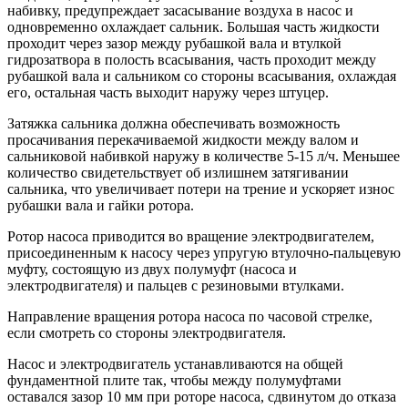
набивку, предупреждает засасывание воздуха в насос и
одновременно охлаждает сальник. Большая часть жидкости
проходит через зазор между рубашкой вала и втулкой
гидрозатвора в полость всасывания, часть проходит между
рубашкой вала и сальником со стороны всасывания, охлаждая
его, остальная часть выходит наружу через штуцер.
Затяжка сальника должна обеспечивать возможность
просачивания перекачиваемой жидкости между валом и
сальниковой набивкой наружу в количестве 5-15 л/ч. Меньшее
количество свидетельствует об излишнем затягивании
сальника, что увеличивает потери на трение и ускоряет износ
рубашки вала и гайки ротора.
Ротор насоса приводится во вращение электродвигателем,
присоединенным к насосу через упругую втулочно-пальцевую
муфту, состоящую из двух полумуфт (насоса и
электродвигателя) и пальцев с резиновыми втулками.
Направление вращения ротора насоса по часовой стрелке,
если смотреть со стороны электродвигателя.
Насос и электродвигатель устанавливаются на общей
фундаментной плите так, чтобы между полумуфтами
оставался зазор 10 мм при роторе насоса, сдвинутом до отказа