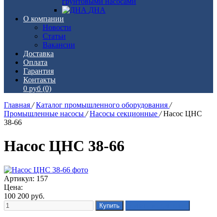
грунтовыми насосами
ДНА
О компании
Новости
Статьи
Вакансии
Доставка
Оплата
Гарантия
Контакты
0 руб
(0)
Главная
/
Каталог промышленного оборудования
/
Промышленные насосы
/
Насосы секционные
/
Насос ЦНС
38-66
Насос ЦНС 38-66
Артикул: 157
Цена:
100 200
руб.