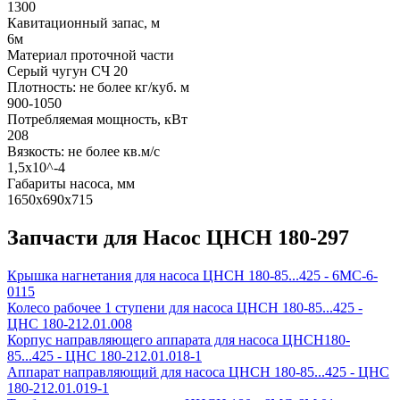
1300
Кавитационный запас, м
6м
Материал проточной части
Серый чугун СЧ 20
Плотность: не более кг/куб. м
900-1050
Потребляемая мощность, кВт
208
Вязкость: не более кв.м/с
1,5х10^-4
Габариты насоса, мм
1650х690х715
Запчасти для Насос ЦНСН 180-297
Крышка нагнетания для насоса ЦНСН 180-85...425 - 6МС-6-
0115
Колесо рабочее 1 ступени для насоса ЦНСН 180-85...425 -
ЦНС 180-212.01.008
Корпус направляющего аппарата для насоса ЦНСН180-
85...425 - ЦНС 180-212.01.018-1
Аппарат направляющий для насоса ЦНСН 180-85...425 - ЦНС
180-212.01.019-1