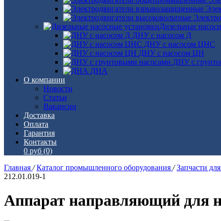
Эле
Электро
Дизельные насос
ДНУ с насосом Д
ДНУ с насосом ЦНС
ДНУ с насосом ЦН
ДНУ с грунто
ДНА
О компании
Новости
Статьи
Вакансии
Доставка
Оплата
Гарантия
Контакты
0 руб
(0)
Главная
/
Каталог промышленного оборудования
/
Запчасти дл
212.01.019-1
Аппарат направляющий для на