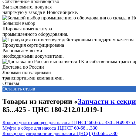
Собственное производство
Вы экономите, покупая
напрямую у завода в Новосибирске.
Большой выбор
Широкая номенклатура
промышленного оборудования.
Продукция сертифицирована
Располагаем всеми
необходимыми документами.
Доставка по России
Любыми популярными
транспортными компаниями.
Отзывы
Оставить отзыв
Товары из категории «
Запчасти к секц
85...425 - ЦНС 180-212.01.019-1
Кольцо уплотняющее для насоса 1ЦНСГ 60-66…330 - Н49.875.0
Муфта в сборе для насоса 1ЦНСГ 60-66…330
Кольцо регулировочное для насоса ЦНС(Г) 60-66…330