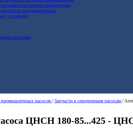
ктродвигатели взрывозащищенные
двигатели высоковольтные
ные установки
выми насосами
я промышленных насосов
/
Запчасти к секционным насосам
/
Апп
соса ЦНСН 180-85...425 - ЦНС 