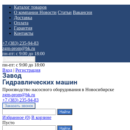
Каталог товаров
О компании
Новости
Статьи
Вакансии
Доставка
Оплата
Гарантия
Контакты
+7 (383) 235-94-83
zgm-prom@bk.ru
пн-пт: с 9:00 до 18:00
пн-пт: с 9:00 до 18:00
Вход
|
Регистрация
Производство насосного оборудования в Новосибирске
zgm-prom@bk.ru
+7 (383) 235-94-83
Избранное
(
0
)
В корзине
Пусто