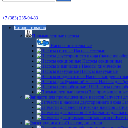
+7 (383) 235-94-83
Каталог товаров
Промышленные насосы
Насосы питательные
Насосы сетевые
Насосы секционные
Насосы химические
Насосы вакуумные
Насосы конденсатны
Насосы для б
Насосы центро
Все промышленные
Запчасти д
За
Запча
Запчасти для нас
Все з
Электродвигатели
Эле