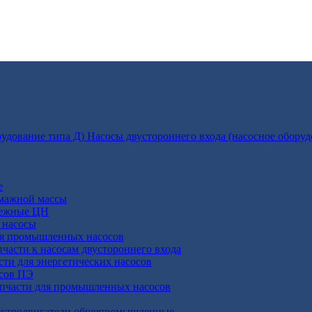
Насосы двустороннего входа (насосное оборуд
е
умажной массы
бежные ЦН
 насосы
ля промышленных насосов
пчасти к насосам двустороннего входа
сти для энергетических насосов
осов ПЭ
апчасти для промышленных насосов
ктродвигатели общепромышленные