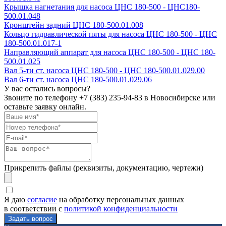
Крышка нагнетания для насоса ЦНС 180-500 - ЦНС180-
500.01.048
Кронштейн задний ЦНС 180-500.01.008
Кольцо гидравлической пяты для насоса ЦНС 180-500 - ЦНС
180-500.01.017-1
Направляющий аппарат для насоса ЦНС 180-500 - ЦНС 180-
500.01.025
Вал 5-ти ст. насоса ЦНС 180-500 - ЦНС 180-500.01.029.00
Вал 6-ти ст. насоса ЦНС 180-500.01.029.06
У вас остались вопросы?
Звоните по телефону
+7 (383) 235-94-83
в Новосибирске или
оставьте заявку онлайн.
Прикрепить файлы (реквизиты, документацию, чертежи)
Я даю
согласие
на обработку персональных данных
в соответствии с
политикой конфиденциальности