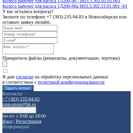
Колесо рабочее для насоса 1Д200-90 - H03.3.302.01.01.001
Колесо рабочее для насоса 1Д200-90а H03.3.302.15.01.001 -01
У вас остались вопросы?
Звоните по телефону
+7 (383) 235-94-83
в Новосибирске или
оставьте заявку онлайн.
Прикрепить файлы (реквизиты, документацию, чертежи)
Я даю
согласие
на обработку персональных данных
в соответствии с
политикой конфиденциальности
Контакты
+7 (383) 235-94-83
zgm-prom@bk.ru
пн-пт: с 9:00 до 18:00
Вход
|
Регистрация
Информация