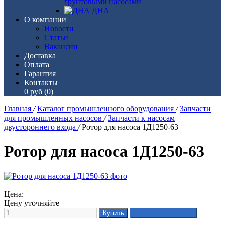
грунтовыми насосами
ДНА
О компании
Новости
Статьи
Вакансии
Доставка
Оплата
Гарантия
Контакты
0 руб
(0)
Главная
/
Каталог промышленного оборудования
/
Запчасти
для промышленных насосов
/
Запчасти к насосам
двустороннего входа
/
Ротор для насоса 1Д1250-63
Ротор для насоса 1Д1250-63
Цена:
Цену уточняйте