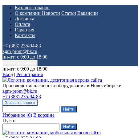
Каталог товаров
О компании
Новости
Статьи
Вакансии
Доставка
Оплата
Гарантия
Контакты
+7 (383) 235-94-83
zgm-prom@bk.ru
пн-пт: с 9:00 до 18:00
пн-пт: с 9:00 до 18:00
Вход
|
Регистрация
Производство насосного оборудования в Новосибирске
zgm-prom@bk.ru
+7 (383) 235-94-83
Избранное
(
0
)
В корзине
Пусто