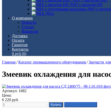
ДНУ с насосом ЦНС
ДНУ с насосом ЦН
ДНУ с грунто
ДНА
О компании
Новости
Статьи
Вакансии
Доставка
Оплата
Гарантия
Контакты
0 руб
(0)
Главная
/
Каталог промышленного оборудования
/
Запчасти дл
Змеевик охлаждения для насоса
Артикул: 1682
Цена:
6 220
руб.