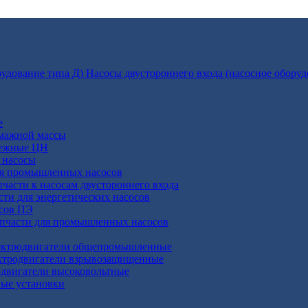
Насосы двустороннего входа (насосное оборуд
е
умажной массы
бежные ЦН
 насосы
ля промышленных насосов
пчасти к насосам двустороннего входа
сти для энергетических насосов
осов ПЭ
апчасти для промышленных насосов
ктродвигатели общепромышленные
ктродвигатели взрывозащищенные
двигатели высоковольтные
ные установки