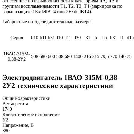
отнесенные по взрывоопасности к категориям IIА, IIВ и
группам воспламеняемости Т1, Т2, Т3, Т4 (маркировка по
взрывозащите 1ЕхdellВТ4 или 2ЕхdellВТ4).
Габаритные и подсоединительные размеры
Серия
b10
b11
b31
l10
l11
l30
l31
h
h5
h31
l1
d1
1ВАО-315M-
508
680
600
508
680
1400
216
315
79,5
770
140
75
0,38-2У2
Электродвигатель 1ВАО-315М-0,38-
2У2 технические характеристики
Общие характеристики
Вес агрегата
1740
Климатическое исполнение
У2
Напряжение, В
380