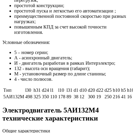
перегрузок;
простотой конструкции;
простотой пуска и легкостью его автоматизации ;
преимущественной постоянной скоростью при разных
нагрузках;
повышенным КПД за счет высокой точности
изготовления.
Условные обозначения:
5 – номер серии;
А - асинхронный двигатель;
И - двигатель разработан в рамках Интерэлектро;
132 - высота оси вращения (габарит);
M - установочный размер по длине станины;
4 - число полюсов.
Тип
l30
h31
d24
l1
l10
l31
d1
d10
d20
d22
d25
b10
h5
h1
5АИ132M
498
325
350
110
178
89
38
12
300
19
250
216
41
16
Электродвигатель 5АИ132М4
технические характеристики
Общие характеристики