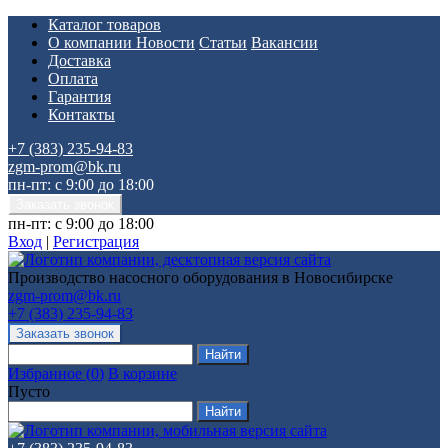
Каталог товаров
О компании
Новости
Статьи
Вакансии
Доставка
Оплата
Гарантия
Контакты
+7 (383) 235-94-83
zgm-prom@bk.ru
пн-пт: с 9:00 до 18:00
пн-пт: с 9:00 до 18:00
Вход
|
Регистрация
Производство насосного оборудования в Новосибирске
zgm-prom@bk.ru
+7 (383) 235-94-83
Избранное
(
0
)
В корзине
Пусто