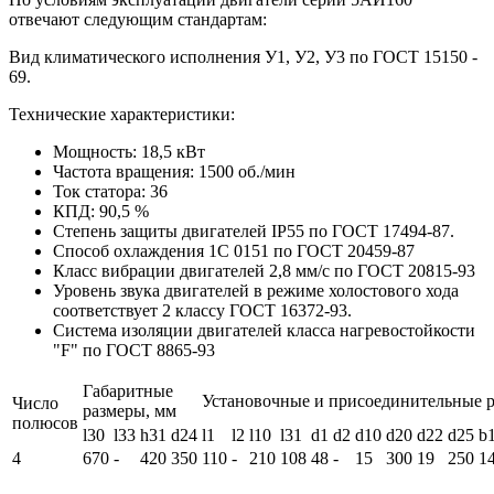
отвечают следующим стандартам:
Вид климатического исполнения У1, У2, У3 по ГОСТ 15150 -
69.
Технические характеристики:
Мощность: 18,5 кВт
Частота вращения: 1500 об./мин
Ток статора: 36
КПД: 90,5 %
Степень защиты двигателей IP55 по ГОСТ 17494-87.
Способ охлаждения 1С 0151 по ГОСТ 20459-87
Класс вибрации двигателей 2,8 мм/с по ГОСТ 20815-93
Уровень звука двигателей в режиме холостового хода
соответствует 2 классу ГОСТ 16372-93.
Система изоляции двигателей класса нагревостойкости
"F" по ГОСТ 8865-93
Габаритные
Установочные и присоединительные 
Число
размеры, мм
полюсов
l30
l33
h31
d24
l1
l2
l10
l31
d1
d2
d10
d20
d22
d25
b
4
670
-
420
350
110
-
210
108
48
-
15
300
19
250
1