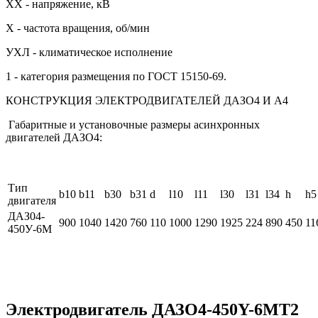
XX - напряжение, кВ
Х - частота вращения, об/мин
УХЛ - климатическое исполнение
1 - категория размещения по ГОСТ 15150-69.
КОНСТРУКЦИЯ ЭЛЕКТРОДВИГАТЕЛЕЙ ДАЗО4 И А4
Габаритные и установочные размеры асинхронных
двигателей ДАЗО4:
Тип
b10
b11
b30
b31
d
l10
l11
l30
l31
l34
h
h5
двигателя
ДАЗ04-
900
1040
1420
760
110
1000
1290
1925
224
890
450
11
450У-6М
Электродвигатель ДАЗО4-450Y-6МТ2