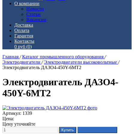
О компании
Новости
Статьи
Вакансии
Доставка
Оплата
Гарантия
Контакты
0 руб
(0)
Главная
/
Каталог промышленного оборудования
/
Электродвигатели
/
Электродвигатели высоковольтные
/
Электродвигатель ДАЗО4-450Y-6МТ2
Электродвигатель ДАЗО4-
450Y-6МТ2
Артикул: 1339
Цена:
Цену уточняйте