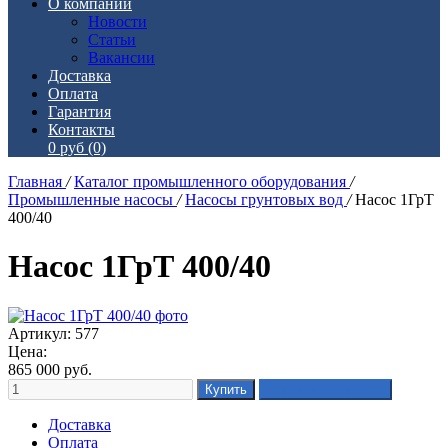
О компании
Новости
Статьи
Вакансии
Доставка
Оплата
Гарантия
Контакты
0 руб
(0)
Главная
/
Каталог промышленного оборудования
/
Промышленные насосы
/
Насосы грунтовых вод
/
Насос 1ГрТ
400/40
Насос 1ГрТ 400/40
Артикул: 577
Цена:
865 000
руб.
Доставка
Оплата