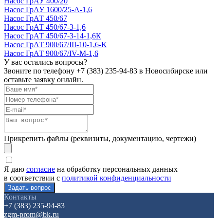
Насос ГрАУ 400/20
Насос ГрАУ 1600/25-А-1,6
Насос ГрАТ 450/67
Насос ГрАТ 450/67-3-1,6
Насос ГрАТ 450/67-3-14-1,6К
Насос ГрАТ 900/67/III-10-1,6-K
Насос ГрАТ 900/67/IV-М-1,6
У вас остались вопросы?
Звоните по телефону
+7 (383) 235-94-83
в Новосибирске или
оставьте заявку онлайн.
Прикрепить файлы (реквизиты, документацию, чертежи)
Я даю
согласие
на обработку персональных данных
в соответствии с
политикой конфиденциальности
Контакты
+7 (383) 235-94-83
zgm-prom@bk.ru