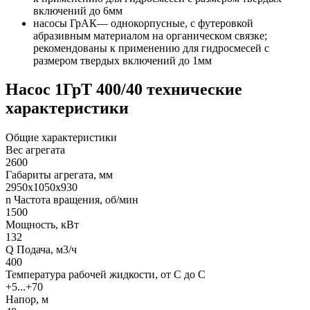
включений до 6мм
насосы ГрАК— однокорпусные, с футеровкой
абразивным материалом на органическом связке;
рекомендованы к применению для гидросмесей с
размером твердых включений до 1мм
Насос 1ГрТ 400/40 технические
характеристики
Общие характеристики
Вес агрегата
2600
Габариты агрегата, мм
2950х1050х930
n Частота вращения, об/мин
1500
Мощность, кВт
132
Q Подача, м3/ч
400
Температура рабочей жидкости, от С до С
+5...+70
Напор, м