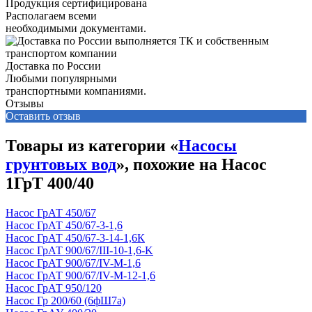
Продукция сертифицирована
Располагаем всеми
необходимыми документами.
Доставка по России
Любыми популярными
транспортными компаниями.
Отзывы
Оставить отзыв
Товары из категории «
Насосы
грунтовых вод
», похожие на Насос
1ГрТ 400/40
Насос ГрАТ 450/67
Насос ГрАТ 450/67-3-1,6
Насос ГрАТ 450/67-3-14-1,6К
Насос ГрАТ 900/67/III-10-1,6-K
Насос ГрАТ 900/67/IV-М-1,6
Насос ГрАТ 900/67/IV-М-12-1,6
Насос ГрАТ 950/120
Насос Гр 200/60 (6фШ7а)