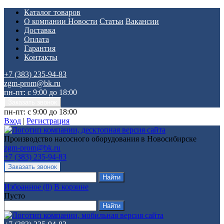
Каталог товаров
О компании
Новости
Статьи
Вакансии
Доставка
Оплата
Гарантия
Контакты
+7 (383) 235-94-83
zgm-prom@bk.ru
пн-пт: с 9:00 до 18:00
пн-пт: с 9:00 до 18:00
Вход
|
Регистрация
Производство насосного оборудования в Новосибирске
zgm-prom@bk.ru
+7 (383) 235-94-83
Избранное
(
0
)
В корзине
Пусто