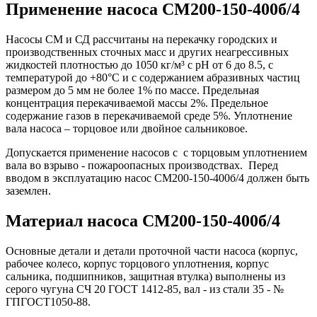
Применение насоса СМ200-150-400б/4
Насосы СМ и СД рассчитаны на перекачку городских и
производственных сточных масс и других неагрессивных
жидкостей плотностью до 1050 кг/м³ с pH от 6 до 8.5, с
температурой до +80°С и с содержанием абразивных частиц
размером до 5 мм не более 1% по массе. Предельная
концентрация перекачиваемой массы 2%. Предельное
содержание газов в перекачиваемой среде 5%. Уплотнение
вала насоса – торцовое или двойное сальниковое.
Допускается применение насосов с с торцовым уплотнением
вала во взрыво - пожароопасных производствах. Перед
вводом в эксплуатацию насос СМ200-150-400б/4 должен быть
заземлен.
Материал насоса СМ200-150-400б/4
Основные детали и детали проточной части насоса (корпус,
рабочее колесо, корпус торцового уплотнения, корпус
сальника, подшипников, защитная втулка) выполнены из
серого чугуна СЧ 20 ГОСТ 1412-85, вал - из стали 35 - №
ГПГОСТ1050-88.