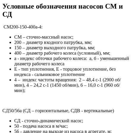
Условные обозначения насосов СМ и
СД
СМ200-150-400а-4:
СМ – сточно-массный насос;
200 – диаметр входного патрубка, мм;
150 – диаметр выходного патрубка, мм;
400 – диаметр рабочего колеса (условный), мм;
а - индекс обточки рабочего колеса: а, б - уменьшенный
диаметр рабочего колеса
Е - тип уплотнения, Е - торцовое уплотнение, без
индекса - сальниковое уплотнение
4 – индекс частоты вращения: 2 – 48,4 с-1 (2900 об/
мин), 4 – 24,2 с-1 (1450 об/мин), 6 – 16,0 с-1 (960 об/
мин);
CД50/56а (СД – горизонтальные, СДВ - вертикальные)
СД - сточно-динамический насос;
50 - подача насоса в м/час;
56 - давление на выходе из насоса в агрегате, м;