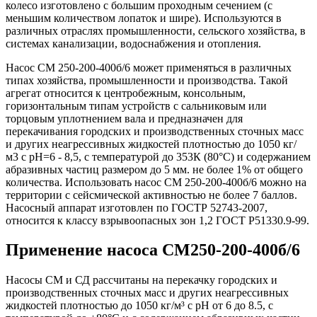
колесо изготовлено с большим проходным сечением (с
меньшим количеством лопаток и шире). Используются в
различных отраслях промышленности, сельского хозяйства, в
системах канализации, водоснабжения и отопления.
Насос СМ 250-200-400б/6 может применяться в различных
типах хозяйства, промышленности и производства. Такой
агрегат относится к центробежным, консольным,
горизонтальным типам устройств с сальниковым или
торцовым уплотнением вала и предназначен для
перекачивания городских и производственных сточных масс
и других неагрессивных жидкостей плотностью до 1050 кг/
м3 с рН=6 - 8,5, с температурой до 353К (80°С) и содержанием
абразивных частиц размером до 5 мм. не более 1% от общего
количества. Использовать насос СМ 250-200-400б/6 можно на
территории с сейсмической активностью не более 7 баллов.
Насосный аппарат изготовлен по ГОСТР 52743-2007,
относится к классу взрывоопасных зон 1,2 ГОСТ Р51330.9-99.
Применение насоса СМ250-200-400б/6
Насосы СМ и СД рассчитаны на перекачку городских и
производственных сточных масс и других неагрессивных
жидкостей плотностью до 1050 кг/м³ с pH от 6 до 8.5, с