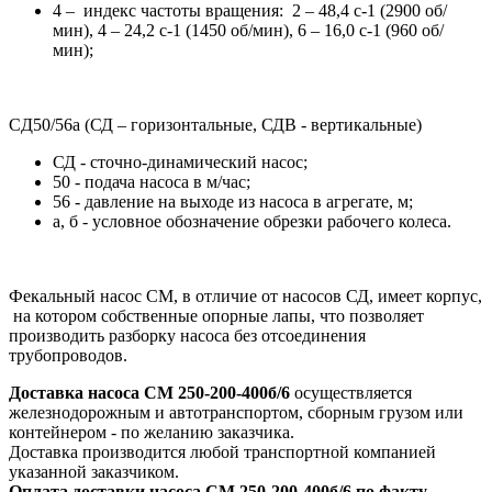
4 – индекс частоты вращения: 2 – 48,4 с-1 (2900 об/
мин), 4 – 24,2 с-1 (1450 об/мин), 6 – 16,0 с-1 (960 об/
мин);
CД50/56а (СД – горизонтальные, СДВ - вертикальные)
СД - сточно-динамический насос;
50 - подача насоса в м/час;
56 - давление на выходе из насоса в агрегате, м;
а, б - условное обозначение обрезки рабочего колеса.
Фекальный насос СМ, в отличие от насосов СД, имеет корпус,
на котором собственные опорные лапы, что позволяет
производить разборку насоса без отсоединения
трубопроводов.
Доставка насоса СМ 250-200-400б/6
осуществляется
железнодорожным и автотранспортом, сборным грузом или
контейнером - по желанию заказчика.
Доставка производится любой транспортной компанией
указанной заказчиком.
Оплата доставки насоса СМ 250-200-400б/6 по факту