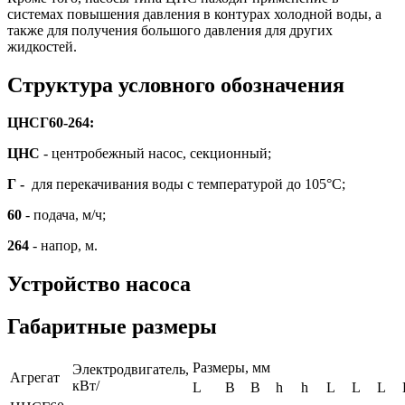
системах повышения давления в контурах холодной воды, а
также для получения большого давления для других
жидкостей.
Структура условного обозначения
ЦНСГ60-264:
ЦНС
- центробежный насос, секционный;
Г -
для перекачивания воды с температурой до 105°С;
60
- подача, м/ч;
264
- напор, м.
Устройство насоса
Габаритные размеры
Размеры, мм
Электродвигатель,
Агрегат
кВт/
L
B
B
h
h
L
L
L