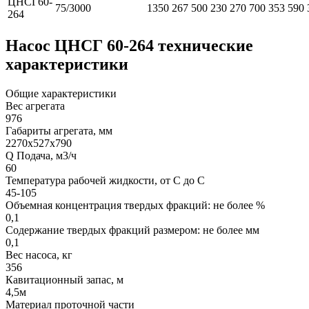
ЦНСГ60-
75/3000
1350
267
500
230
270
700
353
590
264
Насос ЦНСГ 60-264 технические
характеристики
Общие характеристики
Вес агрегата
976
Габариты агрегата, мм
2270х527х790
Q Подача, м3/ч
60
Температура рабочей жидкости, от С до С
45-105
Объемная концентрация твердых фракций: не более %
0,1
Содержание твердых фракций размером: не более мм
0,1
Вес насоса, кг
356
Кавитационный запас, м
4,5м
Материал проточной части