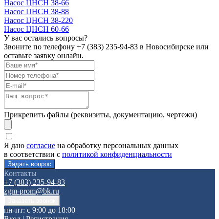
Насос ЦНСН 38-66
Насос ЦНСН 38-88
Насос ЦНСН 38-220
Насос ЦНСН 60-66
У вас остались вопросы?
Звоните по телефону
+7 (383) 235-94-83
в Новосибирске или
оставьте заявку онлайн.
Прикрепить файлы (реквизиты, документацию, чертежи)
Я даю
согласие
на обработку персональных данных
в соответствии с
политикой конфиденциальности
Контакты
+7 (383) 235-94-83
zgm-prom@bk.ru
пн-пт: с 9:00 до 18:00
Вход
|
Регистрация