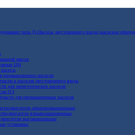
Насосы двустороннего входа (насосное оборуд
е
умажной массы
бежные ЦН
 насосы
ля промышленных насосов
пчасти к насосам двустороннего входа
сти для энергетических насосов
осов ПЭ
апчасти для промышленных насосов
ктродвигатели общепромышленные
ктродвигатели взрывозащищенные
двигатели высоковольтные
ные установки