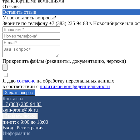
транспортными компаниями.
Отзывы
Оставить отзыв
У вас остались вопросы?
Звоните по телефону
+7 (383) 235-94-83
в Новосибирске или ост
Прикрепить файлы (реквизиты, документацию, чертежи)
Я даю
согласие
на обработку персональных данных
в соответствии с
политикой конфиденциальности
Контакты
+7 (383) 235-94-83
zgm-prom@bk.ru
пн-пт: с 9:00 до 18:00
Вход
|
Регистрация
Информация