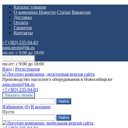
Каталог товаров
О компании
Новости
Статьи
Вакансии
Доставка
Оплата
Гарантия
Контакты
+7 (383) 235-94-83
zgm-prom@bk.ru
пн-пт: с 9:00 до 18:00
пн-пт: с 9:00 до 18:00
Вход
|
Регистрация
Производство насосного оборудования в Новосибирске
zgm-prom@bk.ru
+7 (383) 235-94-83
Избранное
(
0
)
В корзине
Пусто