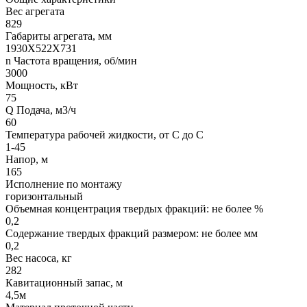
Вес агрегата
829
Габариты агрегата, мм
1930Х522Х731
n Частота вращения, об/мин
3000
Мощность, кВт
75
Q Подача, м3/ч
60
Температура рабочей жидкости, от С до С
1-45
Напор, м
165
Исполнение по монтажу
горизонтальный
Объемная концентрация твердых фракций: не более %
0,2
Содержание твердых фракций размером: не более мм
0,2
Вес насоса, кг
282
Кавитационный запас, м
4,5м