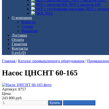
ДНУ с насосом ЦНС
ДНУ с насосом ЦН
ДНУ с грунто
ДНА
О компании
Новости
Статьи
Вакансии
Доставка
Оплата
Гарантия
Контакты
0 руб
(0)
Главная
/
Каталог промышленного оборудования
/
Промышленн
Насос ЦНСНТ 60-165
Артикул: 8757
Цена:
243 800
руб.