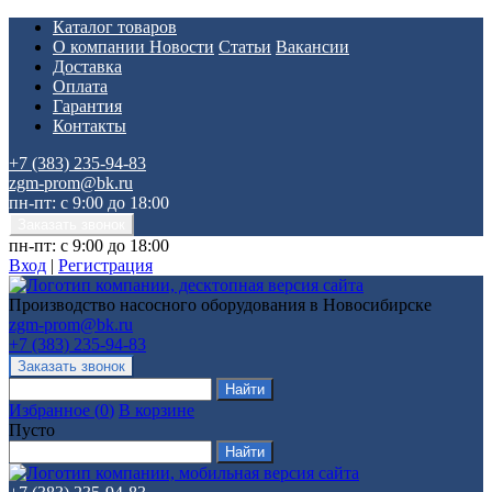
Каталог товаров
О компании
Новости
Статьи
Вакансии
Доставка
Оплата
Гарантия
Контакты
+7 (383) 235-94-83
zgm-prom@bk.ru
пн-пт: с 9:00 до 18:00
пн-пт: с 9:00 до 18:00
Вход
|
Регистрация
Производство насосного оборудования в Новосибирске
zgm-prom@bk.ru
+7 (383) 235-94-83
Избранное
(
0
)
В корзине
Пусто