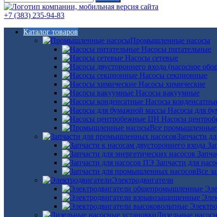
+7 (383) 235-94-83
Каталог товаров
Промышленные насосы
Насосы питательные
Насосы сетевые
Насосы секционные
Насосы химические
Насосы вакуумные
Насосы конденсатны
Насосы для б
Насосы центро
Все промышленные
Запчасти д
За
Запча
Запчасти для нас
Все з
Электродвигатели
Эле
Эле
Электро
Дизельные насос