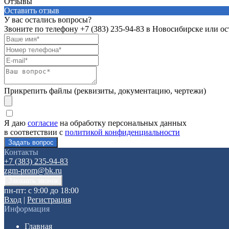
Отзывы
Оставить отзыв
У вас остались вопросы?
Звоните по телефону
+7 (383) 235-94-83
в Новосибирске или ост
Прикрепить файлы (реквизиты, документацию, чертежи)
Я даю
согласие
на обработку персональных данных
в соответствии с
политикой конфиденциальности
Контакты
+7 (383) 235-94-83
zgm-prom@bk.ru
пн-пт: с 9:00 до 18:00
Вход
|
Регистрация
Информация
Главная