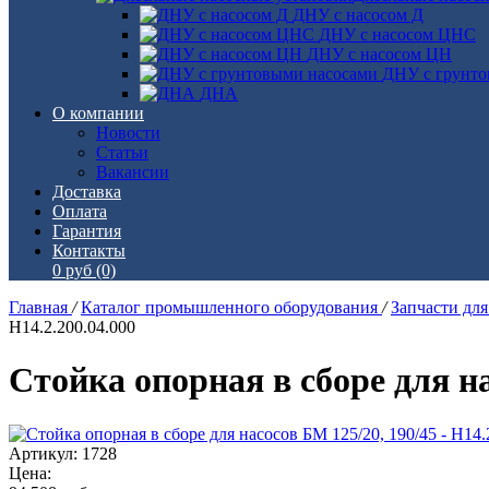
ДНУ с насосом Д
ДНУ с насосом ЦНС
ДНУ с насосом ЦН
ДНУ с грунто
ДНА
О компании
Новости
Статьи
Вакансии
Доставка
Оплата
Гарантия
Контакты
0 руб
(0)
Главная
/
Каталог промышленного оборудования
/
Запчасти дл
Н14.2.200.04.000
Стойка опорная в сборе для на
Артикул: 1728
Цена: