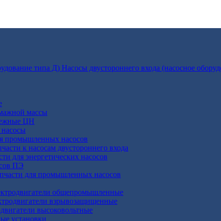
Насосы двустороннего входа (насосное оборуд
е
умажной массы
бежные ЦН
 насосы
ля промышленных насосов
пчасти к насосам двустороннего входа
сти для энергетических насосов
осов ПЭ
апчасти для промышленных насосов
ктродвигатели общепромышленные
ктродвигатели взрывозащищенные
двигатели высоковольтные
ные установки