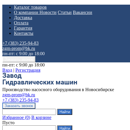
Каталог товаров
О компании
Новости
Статьи
Вакансии
Доставка
Оплата
Гарантия
Контакты
+7 (383) 235-94-83
zgm-prom@bk.ru
пн-пт: с 9:00 до 18:00
пн-пт: с 9:00 до 18:00
Вход
|
Регистрация
Производство насосного оборудования в Новосибирске
zgm-prom@bk.ru
+7 (383) 235-94-83
Избранное
(
0
)
В корзине
Пусто